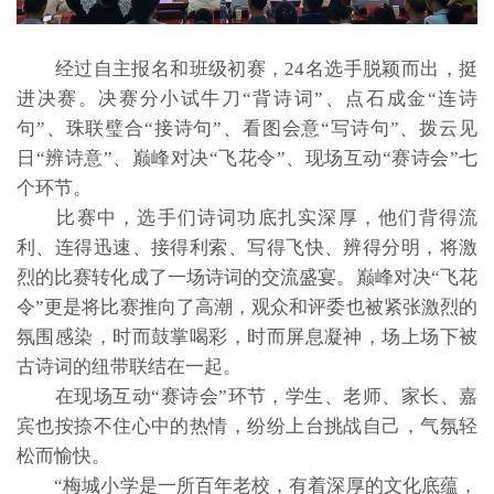
经过自主报名和班级初赛，24名选手脱颖而出，挺
进决赛。决赛分小试牛刀“背诗词”、点石成金“连诗
句”、珠联璧合“接诗句”、看图会意“写诗句”、拨云见
日“辨诗意”、巅峰对决“飞花令”、现场互动“赛诗会”七
个环节。
比赛中，选手们诗词功底扎实深厚，他们背得流
利、连得迅速、接得利索、写得飞快、辨得分明，将激
烈的比赛转化成了一场诗词的交流盛宴。巅峰对决“飞花
令”更是将比赛推向了高潮，观众和评委也被紧张激烈的
氛围感染，时而鼓掌喝彩，时而屏息凝神，场上场下被
古诗词的纽带联结在一起。
在现场互动“赛诗会”环节，学生、老师、家长、嘉
宾也按捺不住心中的热情，纷纷上台挑战自己，气氛轻
松而愉快。
“梅城小学是一所百年老校，有着深厚的文化底蕴，