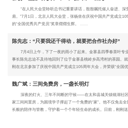
“在人民大会堂聆听总书记重要讲话，殷殷嘱托催人奋进、深
肩。”7月1日，北京人民大会堂，张杨坐在庆祝中国共产党成立10
的“全国优秀共产党员”奖章熠熠生辉。 ……
陈先志：“只要我还干得动，就要把合作社办好”
7月4日上午，下了一夜的雨小了起来。金寨县四季春茶叶专
事长陈先志迫不及待地回到了位于金寨县桃岭乡高湾村的茶园。就
刚在北京参加了庆祝中国共产党成立105周年大会，并荣获“全国优秀
魏广斌：三间免费房，一盏长明灯
深夜的灯火、三年不间断的守候——在太和县城关镇镜湖社
家三间闲置房，为困境学子撑起了一个免费的“家”。他不仅免去
长般的陪伴与管教，守护着一个个年轻生命的成长。日前，刚刚送走