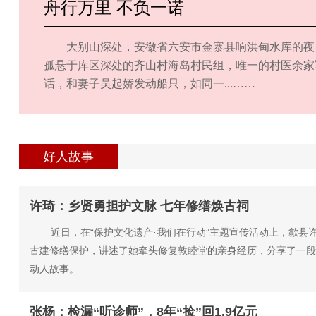
舟行万里 不负一诺
大别山深处，安徽省六安市金寨县响洪甸水库的夜
孤悬于库区深处的齐山村海岛村民组，唯一的村医余家
话，和妻子吴起娇发动船只，如同一...……
好人故事
许琦：乡贤勇担护文脉 七年修缮焕古祠
近日，在“保护文化遗产·我们在行动”主题宣传活动上，歙县
古建修缮保护，讲述了她牵头修复敦睦堂的亲身经历，分享了一段
动人故事。 ……
张杨：检漏“听诊师”，8年“捡”回1.9亿元