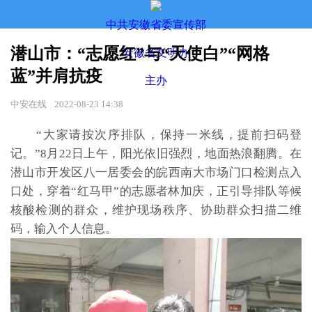
中共安徽省委宣传部
潜山市：“志愿红”与“天使白”“网格
安徽省文明办
蓝”并肩抗疫
主办
中安在线
2022-08-23 14:38
“大家请按次序排队，保持一米线，提前扫码登
记。”8月22日上午，阳光依旧强烈，地面热浪翻腾。在
潜山市开发区八一居委会的皖西南大市场门口检测点入
口处，穿着“红马甲”的志愿者林加庆，正引导排队等候
核酸检测的群众，维护现场秩序、协助群众扫描二维
码，输入个人信息。