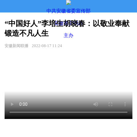
中共安徽省委宣传部
“中国好人”李培生胡晓春：以敬业奉献
安徽省文明办
锻造不凡人生
主办
安徽新闻联播
2022-08-17 11:24