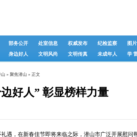
部务公开
处室信息
权威发布
纪检监察
图片
身边好人
文明风尚
文明传真
未成年人
学 
潜山
»
聚焦潜山
» 正文
边好人” 彰显榜样力量
遇，在新春佳节即将来临之际，潜山市广泛开展慰问帮扶