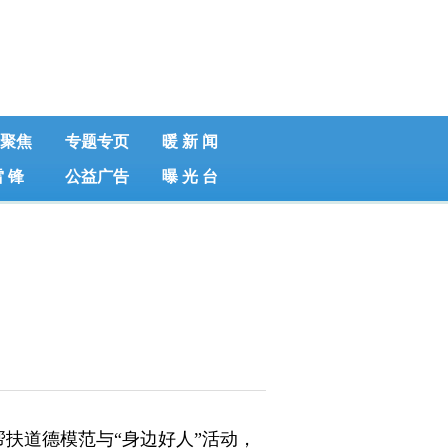
聚焦
专题专页
暖 新 闻
雷 锋
公益广告
曝 光 台
道德模范与“身边好人”活动，