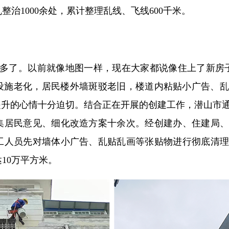
治1000余处，累计整理乱线、飞线600千米。
了。以前就像地图一样，现在大家都说像住上了新房子
础设施老化，居民楼外墙斑驳老旧，楼道内粘贴小广告、
提升的心情十分迫切。结合正在开展的创建工作，潜山市
集居民意见、细化改造方案十余次。经创建办、住建局、
施工人员先对墙体小广告、乱贴乱画等张贴物进行彻底清
10万平方米。