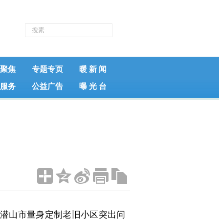
聚焦
专题专页
暖 新 闻
服务
公益广告
曝 光 台
潜山市量身定制老旧小区突出问