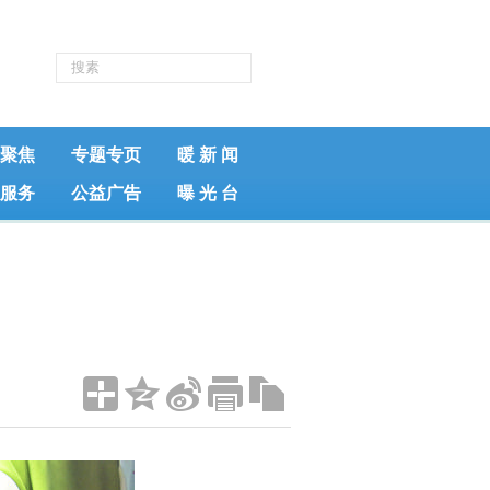
聚焦
专题专页
暖 新 闻
服务
公益广告
曝 光 台