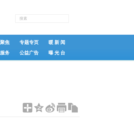
聚焦
专题专页
暖 新 闻
服务
公益广告
曝 光 台