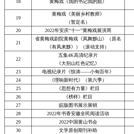
18
黄梅戏《我的书记我的姐》
黄梅戏《美丽乡村教师》
19
（暂定名）
20
2022年安庆“十一”黄梅戏展演周
省黄梅戏剧院黄梅戏《凤舞黟山》（原名
21
《有凤来黟》）（滚动支持）
五集4K高清纪录片
22
《大别山红色记忆》
23
电视纪录片《惊涛——小甸百年》
24
《理响新时代》（第六季）
25
《思想有力量》栏目
26
《榜样》栏目
27
皖版图书展示展销
28
2022年书香安徽全民阅读活动
29
2022中国黄山书会
30
文学原创期刊补助