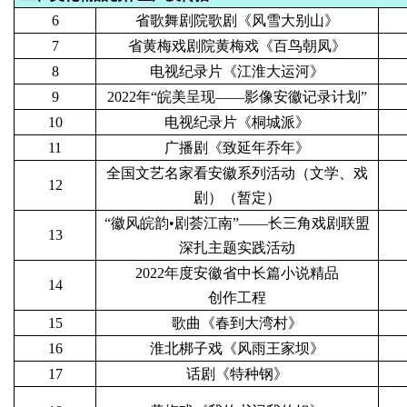
6
省歌舞剧院歌剧《风雪大别山》
7
省黄梅戏剧院黄梅戏《百鸟朝凤》
8
电视纪录片《江淮大运河》
9
2022年“皖美呈现——影像安徽记录计划”
10
电视纪录片《桐城派》
11
广播剧《致延年乔年》
全国文艺名家看安徽系列活动（文学、戏
12
剧）（暂定）
“徽风皖韵•剧荟江南”——长三角戏剧联盟
13
深扎主题实践活动
2022年度安徽省中长篇小说精品
14
创作工程
15
歌曲《春到大湾村》
16
淮北梆子戏《风雨王家坝》
17
话剧《特种钢》