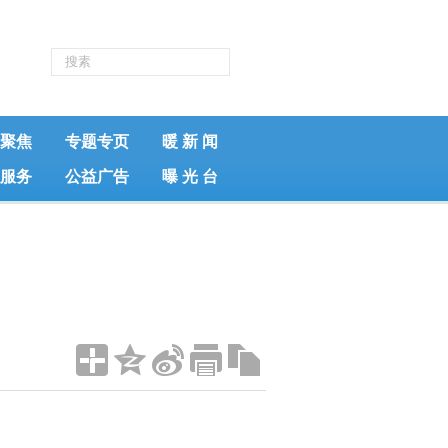
聚焦
专题专页
暖 新 闻
服务
公益广告
曝 光 台