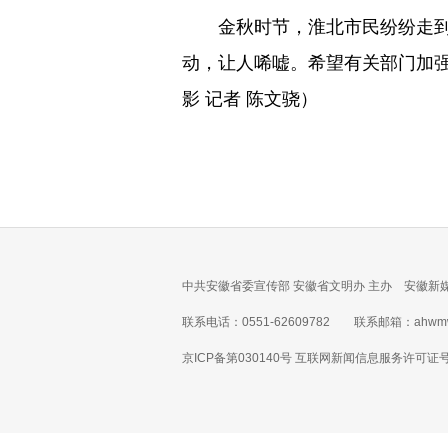
金秋时节，淮北市民纷纷走到户
动，让人唏嘘。希望有关部门加
影 记者 陈文骁）
中共安徽省委宣传部 安徽省文明办 主办 安徽新
联系电话：0551-62609782 联系邮箱：ahwmw
京ICP备第030140号 互联网新闻信息服务许可证号 1