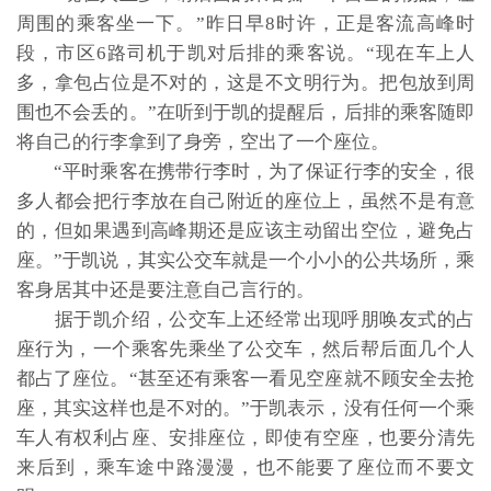
周围的乘客坐一下。”昨日早8时许，正是客流高峰时
段，市区6路司机于凯对后排的乘客说。“现在车上人
多，拿包占位是不对的，这是不文明行为。把包放到周
围也不会丢的。”在听到于凯的提醒后，后排的乘客随即
将自己的行李拿到了身旁，空出了一个座位。
“平时乘客在携带行李时，为了保证行李的安全，很
多人都会把行李放在自己附近的座位上，虽然不是有意
的，但如果遇到高峰期还是应该主动留出空位，避免占
座。”于凯说，其实公交车就是一个小小的公共场所，乘
客身居其中还是要注意自己言行的。
据于凯介绍，公交车上还经常出现呼朋唤友式的占
座行为，一个乘客先乘坐了公交车，然后帮后面几个人
都占了座位。“甚至还有乘客一看见空座就不顾安全去抢
座，其实这样也是不对的。”于凯表示，没有任何一个乘
车人有权利占座、安排座位，即使有空座，也要分清先
来后到，乘车途中路漫漫，也不能要了座位而不要文