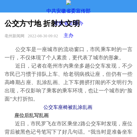
中共安徽省委宣传部
公交方寸地 折射大文明
安徽省文明办
主办
亳州新闻网
2022-08-30 09:02
公交车是一座城市的流动窗口，市民乘车时的一言
一行，不仅体现了个人素质，更代表了城市的形象。
近日，记者在亳州市内乘坐多趟公交车发现，不少
市民已习惯于排队上车、给老弱病残让座，但仍有一些
高峰期占座、乱涂乱画、上下车拥挤打闹的不文明行为
出现，不仅影响了乘客的乘车环境，也让一个城市的“脸
面”大打折扣。
公交车座椅被乱涂乱画
座位后乱写乱画
近日，市民罗飞在市区乘坐2路公交车时发现，座位
背后被黑色记号笔写下了好几句话。“我当时是准备坐车