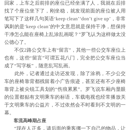
回家，上车之后前排的座位已经坐满了人，我就在后排
找了个座位坐下了，刚坐稳，就发现前面的座位被人用
笔写下了这样几句英语‘keep clean’‘don’t give up’，非常
讽刺的是‘keep clean’的中文意思就是保持干净，想保持
干净怎么能在座椅上乱涂乱画呢？”罗飞认为这样做太没
公德心了。
不仅2路公交车上有“留言”，其他一些公交车座位上
也有，这些“留言”可谓五花八门，完全把公交车座位当
成了“写字板”，随意乱写乱画。
此外，记者通过走访还发现，除了涂鸦，不少公交
车的座椅靠背都残留着小广告痕迹，甚至还有不少座椅
靠背上被尖锐工具划的“伤痕累累”。罗飞说车厢内显眼
的位置都贴有文明乘车的标语，车载电视也经常播放关
于文明乘车的公益片，不过依然会不时看到不文明的一
幕。
客流高峰期占座
“现在人正多，请后面的乘客挪一下自己的物品，让