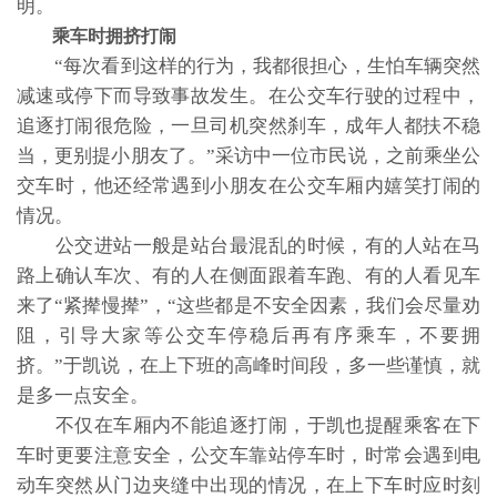
明。
乘车时拥挤打闹
“每次看到这样的行为，我都很担心，生怕车辆突然
减速或停下而导致事故发生。在公交车行驶的过程中，
追逐打闹很危险，一旦司机突然刹车，成年人都扶不稳
当，更别提小朋友了。”采访中一位市民说，之前乘坐公
交车时，他还经常遇到小朋友在公交车厢内嬉笑打闹的
情况。
公交进站一般是站台最混乱的时候，有的人站在马
路上确认车次、有的人在侧面跟着车跑、有的人看见车
来了“紧撵慢撵”，“这些都是不安全因素，我们会尽量劝
阻，引导大家等公交车停稳后再有序乘车，不要拥
挤。”于凯说，在上下班的高峰时间段，多一些谨慎，就
是多一点安全。
不仅在车厢内不能追逐打闹，于凯也提醒乘客在下
车时更要注意安全，公交车靠站停车时，时常会遇到电
动车突然从门边夹缝中出现的情况，在上下车时应时刻