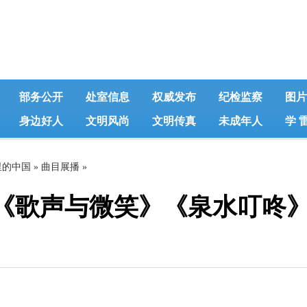
部务公开
处室信息
权威发布
纪检监察
图片
身边好人
文明风尚
文明传真
未成年人
学 
里的中国
»
曲目展播
»
《歌声与微笑》《泉水叮咚