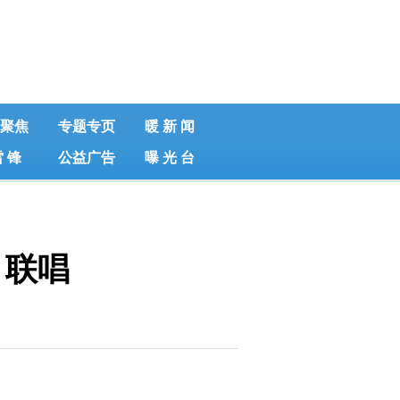
聚焦
专题专页
暖 新 闻
雷 锋
公益广告
曝 光 台
》联唱