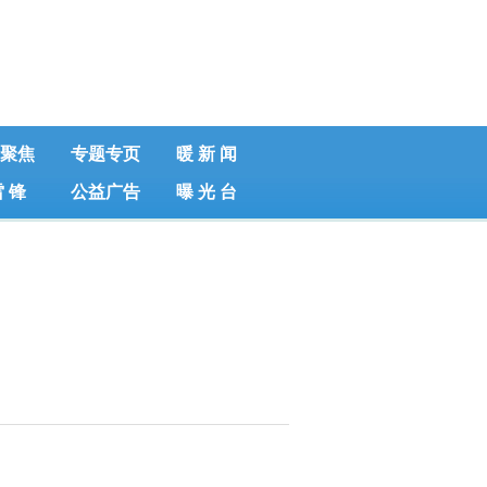
聚焦
专题专页
暖 新 闻
雷 锋
公益广告
曝 光 台