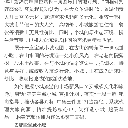
体出游热度增幅位居长三角县域目的地前列。”同程研究
院高级研究员程超功认为，在大众旅游时代，旅游消费
人群日益多元化，旅游需求也趋向多元化。相较于热门
大城市节假日的大人流、高物价，小城旅游在住宿、餐
饮等消费上更具性价比。同时，小城的原生态环境、慢
生活节奏，也和大众沉浸式休闲的需求更精准匹配。
展开一座宝藏小城地图，在古街的转角寻一味地道
小吃，在山水间的秘境遇一处小众风光，在老巷的院落
探一段本土故事。在与小城的温柔邂逅中，把烟火、诗
意与美好，统统收入旅途行囊。小城，正在成为追求性
价比、收获松弛感的旅游优选地。
如何把握小城旅游的市场新风口？安徽省文化和旅
游厅启动“皖美宝藏小城”宣推计划，落实“一城一策”靶
向指导，推动各县对标“广德三件套”打造路径，系统梳
理文旅资源，精准提炼核心IP，为打造小城“超级单
品”、构建完整传播内容体系筑牢基础。
去哪些宝藏小城