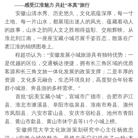
——感受江淮魅力 共赴“本真”旅行
安徽山清水秀、历史悠久，文化底蕴深厚，每一寸
土地、每一片山水，都展现出迷人的风光、蕴藏着动人
的故事，山水之韵同人文之胜相得益彰、交相辉映。从
淮北到江南，一座座宝藏小城尽展千姿百态，散落在广
袤江淮的锦绣图卷上。
程超功认为：“安徽发展小城旅游具有独特优势：一
是优越的区位，交通畅达便捷，拥有长三角区域的优质
客源和长三角文旅一体化发展的政策支撑；二是丰厚的
资源，文化多元融合，生态环境良好，高度契合年轻客
群小城游、奔县游的多样需求。”
首批“皖美宝藏小城”，宣城市广德市、合肥市庐江
县、淮北市濉溪县、阜阳市临泉县、淮南市寿县、滁州
市凤阳县、六安市霍山县、安庆市宿松县、池州市青阳
县、黄山市歙县、黄山市休宁县等11个小城上榜。
安徽师范大学文化旅游策划研究中心主任杨效忠