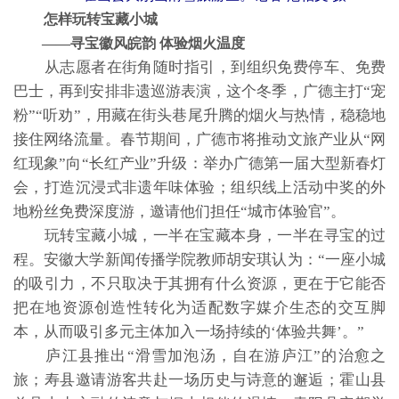
怎样玩转宝藏小城
——寻宝徽风皖韵 体验烟火温度
从志愿者在街角随时指引，到组织免费停车、免费
巴士，再到安排非遗巡游表演，这个冬季，广德主打“宠
粉”“听劝”，用藏在街头巷尾升腾的烟火与热情，稳稳地
接住网络流量。春节期间，广德市将推动文旅产业从“网
红现象”向“长红产业”升级：举办广德第一届大型新春灯
会，打造沉浸式非遗年味体验；组织线上活动中奖的外
地粉丝免费深度游，邀请他们担任“城市体验官”。
玩转宝藏小城，一半在宝藏本身，一半在寻宝的过
程。安徽大学新闻传播学院教师胡安琪认为：“一座小城
的吸引力，不只取决于其拥有什么资源，更在于它能否
把在地资源创造性转化为适配数字媒介生态的交互脚
本，从而吸引多元主体加入一场持续的‘体验共舞’。”
庐江县推出“滑雪加泡汤，自在游庐江”的治愈之
旅；寿县邀请游客共赴一场历史与诗意的邂逅；霍山县