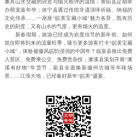
兼具山水交融的诗意与烟火相伴的温情；青阳县定期举
办萌宠嘉年华；休宁县通过传统非遗演绎祈福、纳福的
文化传承……一座座“皖美宝藏小城”魅力各异，既有历
史的刻度，又有山水的气度，更有烟火的温度。
新春假期，旅游已经成为欢度佳节的新年俗。如何
抓住即将到来的流量旺季，吸引更多游客打卡“皖美宝藏
小城”，体验被徽风皖韵浸润的中国年？临泉县推出免费
入景区、免费乘公交、免费赏杂技，濉溪县策划开展“濉
溪有好物”年货节，歙县全面焕新徽州古城等年味场
景……江淮大地，已经备好新年“皖美”盛宴。