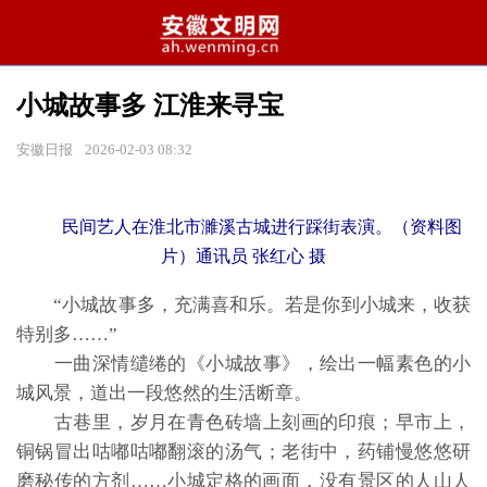
小城故事多 江淮来寻宝
安徽日报
2026-02-03 08:32
民间艺人在淮北市濉溪古城进行踩街表演。（资料图
片）通讯员 张红心 摄
“小城故事多，充满喜和乐。若是你到小城来，收获
特别多……”
一曲深情缱绻的《小城故事》，绘出一幅素色的小
城风景，道出一段悠然的生活断章。
古巷里，岁月在青色砖墙上刻画的印痕；早市上，
铜锅冒出咕嘟咕嘟翻滚的汤气；老街中，药铺慢悠悠研
磨秘传的方剂……小城定格的画面，没有景区的人山人