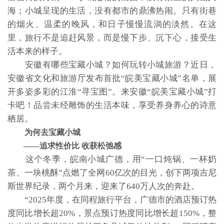
海；小城呈现的生活，没有都市的鼎沸热闹。只有街巷
的烟火、温柔的晚风，和日子慢慢流淌的淡然。在这
里，旅行不是追赶风景，而是慢下步、沉下心，接受生
活本来的样子。
安徽有哪些宝藏小城？如何玩转小城旅游？近日，
安徽省文化和旅游厅发布首批“皖美宝藏小城”名单，展
开多姿多彩的江淮“寻宝图”。来安徽“皖美宝藏小城”打
卡吧！品尝未经雕饰的生活本味，享受养身养心的诗意
栖居。
为何去宝藏小城
——追求性价比 收获松弛感
这个冬季，皖南小城广德，用“一口炖锅、一杯奶
茶、一块桃酥”点燃了全网60亿次的目光，创下两项吉尼
斯世界纪录，两个月来，迎来了640万人次的奔赴。
“2025年度，在同程旅行平台，广德市的酒店预订热
度同比增长超20%，景点预订热度同比增长超150%，整