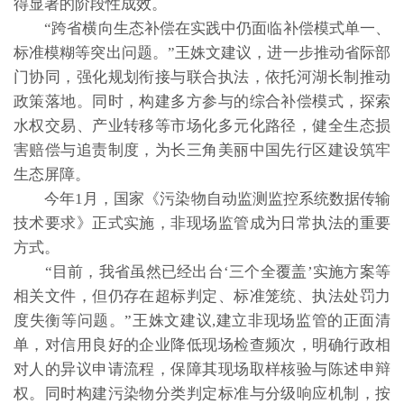
得显著的阶段性成效。
“跨省横向生态补偿在实践中仍面临补偿模式单一、
标准模糊等突出问题。”王姝文建议，进一步推动省际部
门协同，强化规划衔接与联合执法，依托河湖长制推动
政策落地。同时，构建多方参与的综合补偿模式，探索
水权交易、产业转移等市场化多元化路径，健全生态损
害赔偿与追责制度，为长三角美丽中国先行区建设筑牢
生态屏障。
今年1月，国家《污染物自动监测监控系统数据传输
技术要求》正式实施，非现场监管成为日常执法的重要
方式。
“目前，我省虽然已经出台‘三个全覆盖’实施方案等
相关文件，但仍存在超标判定、标准笼统、执法处罚力
度失衡等问题。”王姝文建议,建立非现场监管的正面清
单，对信用良好的企业降低现场检查频次，明确行政相
对人的异议申请流程，保障其现场取样核验与陈述申辩
权。同时构建污染物分类判定标准与分级响应机制，按