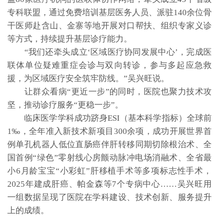
专科联盟，通过免费培训基层医务人员、派驻140余位骨
干医师赴含山、金寨等地开展对口帮扶、组织专家义诊
等方式，持续提升基层诊疗能力。
“我们还牵头成立‘区域医疗协同发展中心’，完成医
联体单位疑难重症会诊与双向转诊，参与多起应急救
援，为区域医疗安全筑牢防线。”吴兴旺说。
让群众看病“更近一步”的同时，医院也聚力技术攻
坚，推动诊疗服务“更稳一步”。
临床医学学科成功跻身ESI（基本科学指标）全球前
1‰，全年准入新技术新项目300余项，成功开展世界首
例单孔机器人低位直肠癌伴肝转移同期切除根治术、全
国首例“绿色”零射线心房颤动脉冲电场消融术、全省最
小6月龄宝宝“小彩虹”肝移植手术等多项标志性手术，
2025年建成肝癌、帕金森等7个专病中心……吴兴旺用
一组数据呈现了医院在学科建设、技术创新、服务提升
上的成绩。