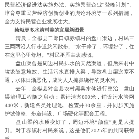
民营经济促进法实施办法、实施民营企业“登峰计划”、
培育尊重民营经济创新创业的舆论环境等一系列措施，
全力支持民营企业发展壮大。
绘就更多水清村美的宜居新图景
清晨，全椒县二郎口镇赤镇村的盘山渠边，村民三
三两两沿人行步道悠闲散步。“水干净了，环境好了，住
在这里心里舒坦。”村民巫雁由衷感慨。
盘山渠曾是周边村民排水的天然渠道，但后来村中
垃圾随意堆放、生活污水直排入渠，导致盘山渠淤塞不
通，水体日渐恶化，成为人人掩鼻绕行的臭水沟。
去年，全椒县对全县农村黑臭水体进行整治，盘山
渠治理工程随之启动：累计清淤800米，铺设污水管网
440米，新建各类处理池、检查井30余座，并同步实施
护坡修整、步道铺设、广场硬化等配套工程。
盘山渠的水质变好了，周边环境“颜值”更是大提
升。对于赤镇村村民来说，这是他们2025年的共同获得
感。