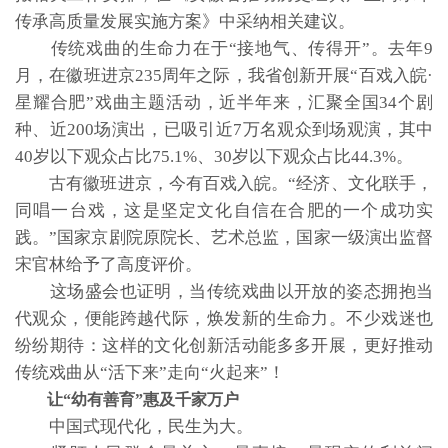
传承高质量发展实施方案》中采纳相关建议。
传统戏曲的生命力在于“接地气、传得开”。去年9
月，在徽班进京235周年之际，我省创新开展“百戏入皖·
星耀合肥”戏曲主题活动，近半年来，汇聚全国34个剧
种、近200场演出，已吸引近7万名观众到场观演，其中
40岁以下观众占比75.1%、30岁以下观众占比44.3%。
古有徽班进京，今有百戏入皖。“经济、文化联手，
同唱一台戏，这是坚定文化自信在合肥的一个成功实
践。”国家京剧院原院长、艺术总监，国家一级演出监督
宋官林给予了高度评价。
这场盛会也证明，当传统戏曲以开放的姿态拥抱当
代观众，便能跨越代际，焕发新的生命力。不少戏迷也
纷纷期待：这样的文化创新活动能多多开展，更好推动
传统戏曲从“活下来”走向“火起来”！
让“幼有善育”惠及千家万户
中国式现代化，民生为大。