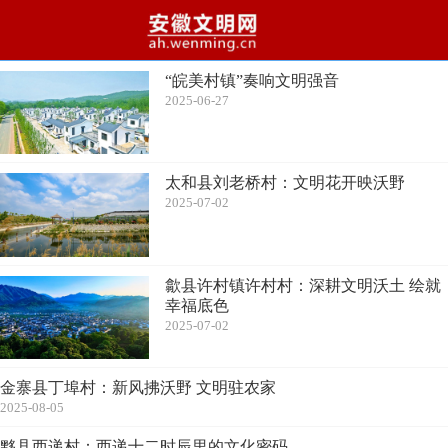
“皖美村镇”奏响文明强音
2025-06-27
太和县刘老桥村：文明花开映沃野
2025-07-02
歙县许村镇许村村：深耕文明沃土 绘就
幸福底色
2025-07-02
金寨县丁埠村：新风拂沃野 文明驻农家
2025-08-05
黟县西递村：西递十二时辰里的文化密码