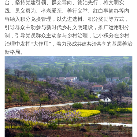
台，坚持党建引领、群众导向、德治先行，将文明实
践、见义勇为、孝老爱亲、善行义举、红白事简办等内
容纳入积分兑换管理，以先进选树、积分奖励等方式，
引导群众主动参与新时代乡村文明建设，推广运用积分
制，引导党员群众主动参与乡村治理，让小积分在乡村
治理中发挥“大作用”，着力形成
的基层善治
共建共治共享
新格局。