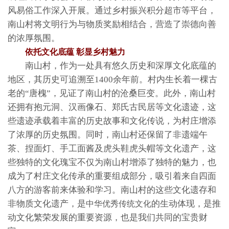
风易俗工作深入开展。通过乡村振兴积分超市等平台，
南山村将文明行为与物质奖励相结合，营造了崇德向善
的浓厚氛围。
依托文化底蕴 彰显乡村魅力
南山村，作为一处具有悠久历史和深厚文化底蕴的
地区，其历史可追溯至1400余年前。村内生长着一棵古
老的“唐槐”，见证了南山村的沧桑巨变。此外，南山村
还拥有抱元洞、汉画像石、郑氏古民居等文化遗迹，这
些遗迹承载着丰富的历史故事和文化传说，为村庄增添
了浓厚的历史氛围。同时，南山村还保留了非遗端午
茶、捏面灯、手工面酱及虎头鞋虎头帽等文化遗产，这
些独特的文化瑰宝不仅为南山村增添了独特的魅力，也
成为了村庄文化传承的重要组成部分，吸引着来自四面
八方的游客前来体验和学习。南山村的这些文化遗存和
非物质文化遗产，是
的生动体现，是推
中华优秀传统文化
动文化繁荣发展的重要资源，也是我们共同的宝贵财