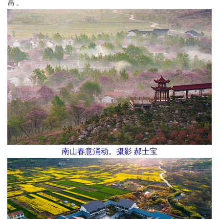
富。
南山春意涌动。摄影 郝士宝