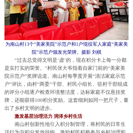
为南山村13个“美家美院”示范户和1户现役军人家庭“美家美
院”示范户颁发光荣牌。摄影 刘棋
“过去总觉得文明是‘虚’的，现在积分卡上每一分都
是实打实的荣誉。”村民张大爷指着自家门前的“美家美
院示范户”奖牌说道。南山村每季度开展“清洁家庭示范
户”评比，由村“两委”干部、村民小组长、驻村干部组成
的评分小组逐户检查环境整洁度，达标家庭不仅悬挂奖
牌，还能获得100积分奖励。这套细则如同一把尺子，量
出了乡村文明的进步。
激发基层治理活力 润泽乡村生活
南山村创新性地引入积分制管理，将村民的日常生
活行为与积分发放挂钩，激励村民积极参与乡村治理和