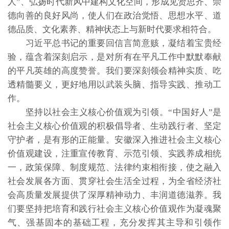
人”、弘扬时代新风中建构文化空间，形成见贤思齐、崇
德向善的良好风尚，使人们在政治觉悟、思想水平、道
德品质、文化素养、精神状态上与新时代要求相符合。
习近平总书记的重要回信言简意赅，凝结着宝贵经
验，蕴含着深刻启示，是对所有在平凡工作中默默奉献
的平凡英雄的高度赞誉。我们要深刻领会精神实质、吃
透精髓要义，更好地用以武装头脑、指导实践、推动工
作。
坚持以社会主义核心价值观为引领。“中国好人”是
社会主义核心价值观的积极倡导者、生动践行者、坚定
守护者，是有形的正能量。安徽深入推进社会主义核心
价值观建设，注重宣传教育、示范引领、实践养成相统
一，政策保障、制度规范、法律约束相衔接，使之融入
社会发展各方面、贯穿社会生活全过程，为全省经济社
会高质量发展提供了深厚精神动力、丰润道德滋养。我
们要坚持把培育和践行社会主义核心价值观作为凝魂聚
气、强基固本的基础工程，充分发挥其主导和引领作