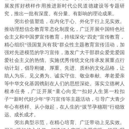
展发挥好榜样作用推进新时代公民道德建设等专题研
究，推出一批有深度、有分量、有影响的理论成果。
突出价值塑造，在内化于心、外化于行上见实效。
推动理想信念教育常态化制度化，广泛开展中国特色社
会主义和中国梦宣传教育，持续深化“四史”宣传教育，
精心组织“强国复兴有我”群众性主题教育宣传活动，加
强对先进模范的学习宣传，激发广大干部群众爱党爱国
爱社会主义的热情。实施优秀传统文化传承发展重点行
动计划，倡导刚健、厚重、先进、质朴的文化品格，让
助人为乐、见义勇为、诚实守信、敬业奉献、孝老爱亲
等中华文化基因镌刻在人们的思想深处。落实立德树人
根本任务，广泛开展“童心向党”“扣好人生第一粒扣
子”“新时代好少年”学习宣传等主题活动，引导广大青少
年心有榜样、从小做起，在人生的“拔节孕穗期”行稳致
远、成长成才。
突出典型示范，在精心培育、广泛带动上见实效。