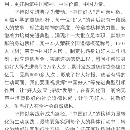
用，更好构筑中国精神、中国价值、中国力量。
坚持以先进典型为带动。“中国好人”是可亲可敬、
可信可学的道德标杆，每一位“好人”的背后都有一段感
人的故事，标注着精神的高度，传递着榜样的力量。安
徽着力培树先进典型，涌现出一大批立足本职、默默奉
献的身边榜样，其中25人荣获全国道德模范称号、1507
人（组）荣登“中国好人榜”。制定礼遇身边好人工作机
制，设立道德基金，实施道德信贷工程，慰问和帮扶身
边好人等先进典型2万多人次，累计发放道德信贷突破12
亿元，受惠6000多人次，形成了好人好报、德者有得的
生动局面。我们要重视发挥“中国好人”等先进典型引领
作用，让“好人效应”持续“发酵”，在春风化雨、润物无
声中培塑良好的社会道德风尚，让学习好人、礼敬好
人、争当好人在全社会蔚然成风。
坚持以实践养成为路径。“中国好人”的榜样力量转
化为生动实践，最终要落实到每个人的具体行动中，转
化为情感认同和行为习惯。安徽广泛开展弘扬时代新风