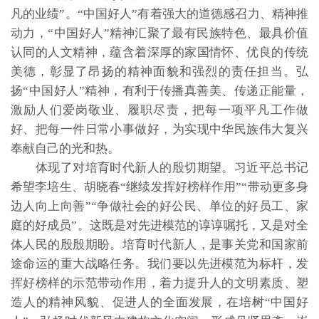
凡的业绩”。“中国好人”有着强大的道德感召力、精神推
动力，“中国好人”精神汇聚了最有民族特色、最具价值
认同的人文精神，蕴含着深厚的家国情怀、优良的传统
美德，彰显了昂扬的精神面貌和强烈的责任担当。弘
扬“中国好人”精神，有利于传播真善美、传递正能量，
激励人们爱岗敬业、履职尽责，把每一项平凡工作做
好、把每一件日常小事做好，为实现中华民族伟大复兴
奉献自己的光和热。
体现了对培育时代新人的殷切期望。习近平总书记
希望李培生、胡晓春“继续发挥好榜样作用”“带动更多身
边人向上向善”“争做社会的好公民、单位的好员工、家
庭的好成员”。这既是对先进模范的谆谆嘱托，又是对全
体人民的殷殷期盼。培育时代新人，是事关党和国家前
途命运的重大战略任务。我们要以先进模范为标杆，发
挥好榜样的示范带动作用，着力提升人的文明素质、塑
造人的精神风貌、促进人的全面发展，在培树“中国好