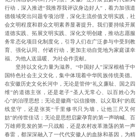
行动，深入推进“我推荐我评议身边好人”，着力加强道
德领域突出问题专项治理，深化主流价值文明实践，社
会文明程度和群众文明素养显著提升。我们要持续开展
道德实践、拓展文明实践、深化文明创建，推动志愿服
务常态化项目化制度化，引导人们在广泛参与中受到教
育、强化认同、付诸行动，更加主动自觉地为家庭谋幸
福、为他人送温暖、为社会作贡献。
坚持以文化力量为滋养。“中国好人”深深根植于中
国特色社会主义文化，集中体现着中华民族传统美德。
在安徽历史文化长河中，无论是管仲“礼义廉耻、国之四
维”的道德主张，还是老子“圣人无常心、以百姓心为
心”的治理思想；无论是徽商“以信接物、以义取利”的底
线坚守，还是张英“千里修书只为墙，让他三尺又何
妨”的传世佳话；无论是思想启蒙孕育的第一声呐喊、百
万雄师竞发的第一只战船，还是农村改革激荡的第一声
春雷，都深深融入了一代代安徽人的血脉和基因，为精