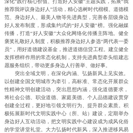
深化“践行核心价值、打造好人安徽”主题实践，拓展“我
推荐我评议身边好人”活动，精心选树时代楷模、道德模
范、身边好人、最美人物等先进典型，完善各层级身边
好人发布制度，形成集约式的“好人安徽”榜。强化融媒
传播，打造“好人安徽”大众化网络化传播主阵地。健全
褒奖礼敬好人制度，积极推荐身边好人参选“两代表一委
员”，用好道德建设基金，推进道德信贷工程。建立健全
发挥榜样作用的常态化机制，支持先进典型牵头组建志
愿服务组织，带动更多身边人行善举、做好事。
突出全域文明，在深化内涵、弘扬新风上见实效。
以创建全国文明城市为牵引，高标准、常态化开展群众
性精神文明创建活动，突出思想内涵，强化道德要求，
将社会公德、职业道德、家庭美德、个人品德建设贯穿
创建全过程，更好地引领文明行为、提升群众素质。积
极拓展新时代文明实践中心（所、站）建设，定期举办
身边好人互动活动，把文明实践中心建设成为成风化俗
的学堂讲堂礼堂。大力弘扬时代新风，深入推进移风易