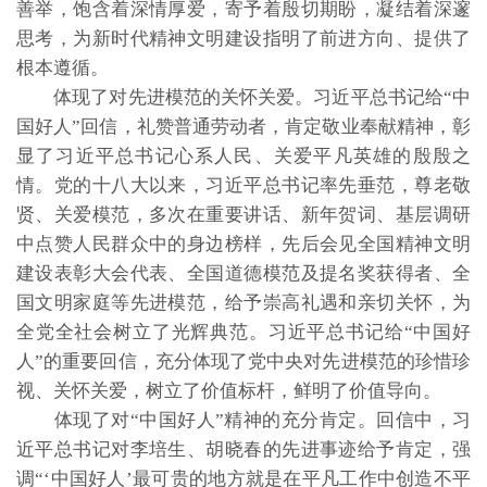
善举，饱含着深情厚爱，寄予着殷切期盼，凝结着深邃
思考，为新时代精神文明建设指明了前进方向、提供了
根本遵循。
体现了对先进模范的关怀关爱。习近平总书记给“中
国好人”回信，礼赞普通劳动者，肯定敬业奉献精神，彰
显了习近平总书记心系人民、关爱平凡英雄的殷殷之
情。党的十八大以来，习近平总书记率先垂范，尊老敬
贤、关爱模范，多次在重要讲话、新年贺词、基层调研
中点赞人民群众中的身边榜样，先后会见全国精神文明
建设表彰大会代表、全国道德模范及提名奖获得者、全
国文明家庭等先进模范，给予崇高礼遇和亲切关怀，为
全党全社会树立了光辉典范。习近平总书记给“中国好
人”的重要回信，充分体现了党中央对先进模范的珍惜珍
视、关怀关爱，树立了价值标杆，鲜明了价值导向。
体现了对“中国好人”精神的充分肯定。回信中，习
近平总书记对李培生、胡晓春的先进事迹给予肯定，强
调“‘中国好人’最可贵的地方就是在平凡工作中创造不平