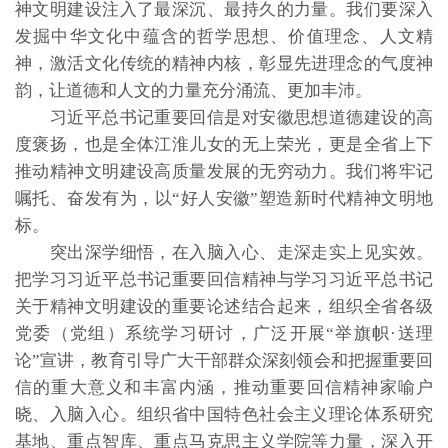
神文明建设注入了最深沉、最持久的力量。我们要深入
发掘中华文化中蕴含的哲学思想、价值理念、人文精
神，激活文化传统的精神内核，彰显先进理念的气度神
韵，让道德和人文的力量充分涌流、更加丰沛。
习近平总书记重要回信是对安徽思想道德建设的高
度褒扬，也是全体江淮儿女的无上荣光，更是全省上下
推动精神文明建设高质量发展的无穷动力。我们将牢记
嘱托、奋发有为，以“好人安徽”塑造新时代精神文明地
标。
突出深学细悟，在入脑入心、走深走实上见实效。
把学习习近平总书记重要回信精神与学习习近平总书记
关于精神文明建设的重要论述结合起来，组织全省各级
党委（党组）系统学习研讨，广泛开展“举旗帜·送理
论”宣讲，教育引导广大干部群众深刻领会和把握重要回
信的重大意义和丰富内涵，推动重要回信精神家喻户
晓、入脑入心。组织省中国特色社会主义理论体系研究
基地、重点智库、重点马克思主义学院等力量，深入开