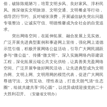
俗，破除陈规陋习，培育文明乡风、良好家风、淳朴民
风。推深做实文明旅游、文明交通、文明餐桌等行动，
倡导厉行节约、反对铺张浪费，开展诚信缺失突出问题
专项整治，让诚实守信、明德惟馨成为全社会的自觉追
求。
突出网络空间，在延伸拓展、融合发展上见实效。
广泛开展先进典型案例和事迹网上宣传，强化网上道德
示范引领，积极开展网络公益活动，引导广大网民踊跃
参与“微公益”、传播“微文明”。深入实施网络内容建设
工程，深化拓展云端公共文化供给，让真善美充盈网络
空间。广泛开展争做好网民活动，让先进典型成为文明
办网、文明上网、文明用网的模范代表，促进广大网民
尊德守法、文明互动、理性表达，打造天朗气清“生态
圈”，绘就共建共享“同心圆”，以优异成绩迎接党的二十
大胜利召开。（
）
安徽省文明办