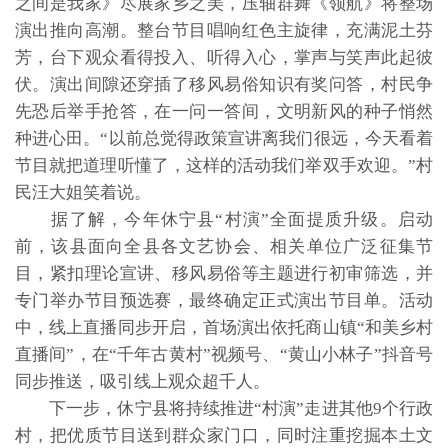
之间是我家》尽展家乡之美，压轴群舞《领航》将整场
演出推向高潮。整台节目唱响红色主旋律，充满泥土芬
芳，台下观众看得投入、听得入心，掌声与笑声此起彼
伏。演出间隙还穿插了移风易俗知识有奖问答，村民争
先恐后举手抢答，在一问一答间，文明新风的种子悄然
种进心田。“以前总觉得政策宣讲离我们很远，今天看着
节目就把道理听懂了，这样的活动我们举双手欢迎。”村
民汪大姐笑着说。
据了解，今年休宁县“村演”全面提质升级。启动
前，该县面向全县各文艺协会、相关单位广泛征集节
目，紧扣理论宣讲、移风易俗等主题进行初审筛选，并
专门举办节目预选赛，最终确定正式演出节目单。活动
中，线上直播同步开启，首场演出依托商山镇“和美乡村
直播间”，在“千年古黄村”视频号、“黄山小林子”抖音号
同步推送，吸引线上观众超千人。
下一步，休宁县将持续推进“村演”走进其他9个行政
村，把优质节目送到群众家门口，同时注重挖掘本土文