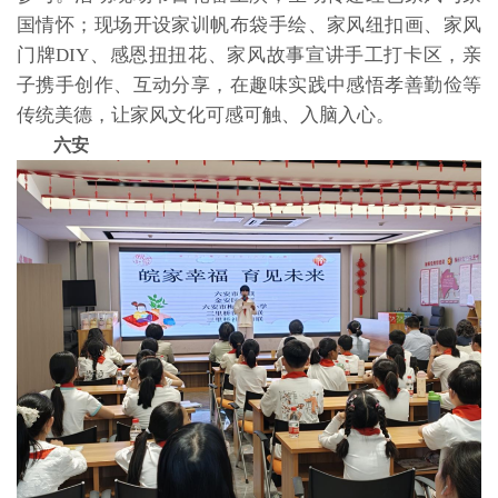
国情怀；现场开设家训帆布袋手绘、家风纽扣画、家风
门牌DIY、感恩扭扭花、家风故事宣讲手工打卡区，亲
子携手创作、互动分享，在趣味实践中感悟孝善勤俭等
传统美德，让家风文化可感可触、入脑入心。
六安