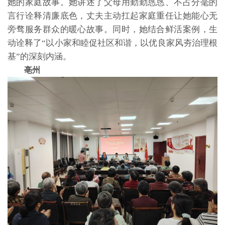
她的家庭故事。她讲述了父母用勤勤恳恳、不占分毫的
言行诠释清廉底色，丈夫主动扛起家庭重任让她能心无
旁骛服务群众的暖心故事。同时，她结合鲜活案例，生
动诠释了“以小家和睦促社区和谐，以优良家风夯治理根
基”的深刻内涵。
亳州