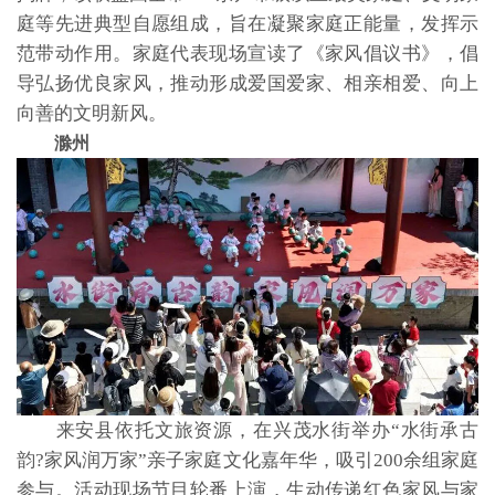
庭等先进典型自愿组成，旨在凝聚家庭正能量，发挥示
范带动作用。家庭代表现场宣读了《家风倡议书》，倡
导弘扬优良家风，推动形成爱国爱家、相亲相爱、向上
向善的文明新风。
滁州
来安县依托文旅资源，在兴茂水街举办“水街承古
韵?家风润万家”亲子家庭文化嘉年华，吸引200余组家庭
参与。活动现场节目轮番上演，生动传递红色家风与家