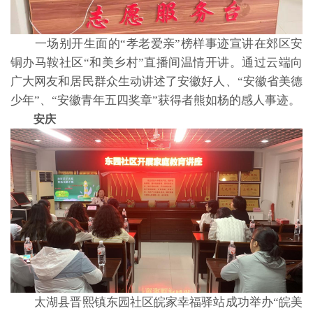
一场别开生面的“孝老爱亲”榜样事迹宣讲在郊区安
铜办马鞍社区“和美乡村”直播间温情开讲。通过云端向
广大网友和居民群众生动讲述了安徽好人、“安徽省美德
少年”、“安徽青年五四奖章”获得者熊如杨的感人事迹。
安庆
太湖县晋熙镇东园社区皖家幸福驿站成功举办“皖美