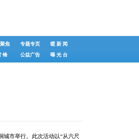
聚焦
专题专页
暖 新 闻
雷 锋
公益广告
曝 光 台
桐城市举行。此次活动以“从六尺