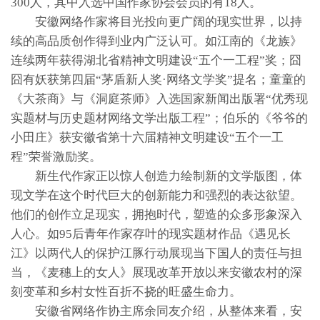
300人，其中入选中国作家协会会员的有18人。
安徽网络作家将目光投向更广阔的现实世界，以持
续的高品质创作得到业内广泛认可。如江南的《龙族》
连续两年获得湖北省精神文明建设“五个一工程”奖；囧
囧有妖获第四届“茅盾新人奖·网络文学奖”提名；童童的
《大茶商》与《洞庭茶师》入选国家新闻出版署“优秀现
实题材与历史题材网络文学出版工程”；伯乐的《爷爷的
小田庄》获安徽省第十六届精神文明建设“五个一工
程”荣誉激励奖。
新生代作家正以惊人创造力绘制新的文学版图，体
现文学在这个时代巨大的创新能力和强烈的表达欲望。
他们的创作立足现实，拥抱时代，塑造的众多形象深入
人心。如95后青年作家存叶的现实题材作品《遇见长
江》以两代人的保护江豚行动展现当下国人的责任与担
当，《麦穗上的女人》展现改革开放以来安徽农村的深
刻变革和乡村女性百折不挠的旺盛生命力。
安徽省网络作协主席余同友介绍，从整体来看，安