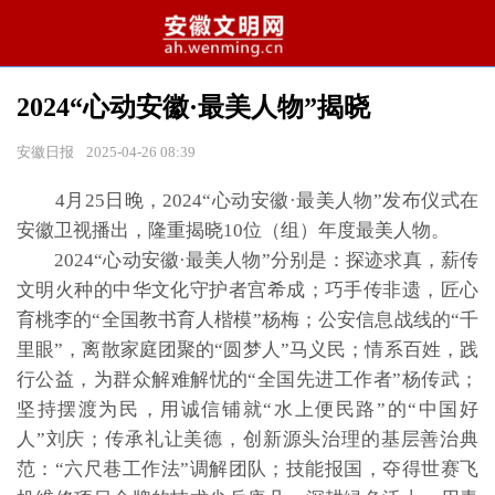
2024“心动安徽·最美人物”揭晓
安徽日报
2025-04-26 08:39
4月25日晚，2024“心动安徽·最美人物”发布仪式在
安徽卫视播出，隆重揭晓10位（组）年度最美人物。
2024“心动安徽·最美人物”分别是：探迹求真，薪传
文明火种的中华文化守护者宫希成；巧手传非遗，匠心
育桃李的“全国教书育人楷模”杨梅；公安信息战线的“千
里眼”，离散家庭团聚的“圆梦人”马义民；情系百姓，践
行公益，为群众解难解忧的“全国先进工作者”杨传武；
坚持摆渡为民，用诚信铺就“水上便民路”的“中国好
人”刘庆；传承礼让美德，创新源头治理的基层善治典
范：“六尺巷工作法”调解团队；技能报国，夺得世赛飞