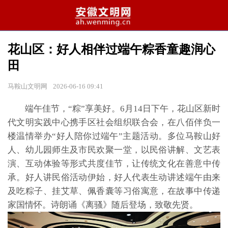
花山区：好人相伴过端午粽香童趣润心
田
马鞍山文明网
2026-06-16 09:41
端午佳节，“粽”享美好。6月14日下午，花山区新时
代文明实践中心携手区社会组织联合会，在八佰伴负一
楼温情举办“好人陪你过端午”主题活动。多位马鞍山好
人、幼儿园师生及市民欢聚一堂，以民俗讲解、文艺表
演、互动体验等形式共度佳节，让传统文化在善意中传
承。好人讲民俗活动伊始，好人代表生动讲述端午由来
及吃粽子、挂艾草、佩香囊等习俗寓意，在故事中传递
家国情怀。诗朗诵《离骚》随后登场，致敬先贤。