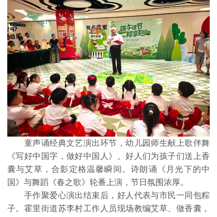
童声诵经典文艺演出环节，幼儿园师生献上歌伴舞
《写好中国字，做好中国人》。好人们为孩子们送上香
囊与艾草，合影定格温馨瞬间。诗朗诵《月光下的中
国》与舞蹈《春之歌》轮番上演，节日氛围浓厚。
手作聚爱心演出结束后，好人代表与市民一同包粽
子。霍里街道苏李村工作人员现场教编艾草、做香囊，