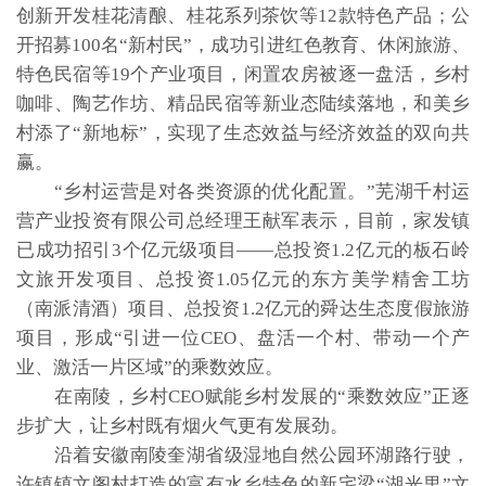
创新开发桂花清酿、桂花系列茶饮等12款特色产品；公
开招募100名“新村民”，成功引进红色教育、休闲旅游、
特色民宿等19个产业项目，闲置农房被逐一盘活，乡村
咖啡、陶艺作坊、精品民宿等新业态陆续落地，和美乡
村添了“新地标”，实现了生态效益与经济效益的双向共
赢。
“乡村运营是对各类资源的优化配置。”芜湖千村运
营产业投资有限公司总经理王献军表示，目前，家发镇
已成功招引3个亿元级项目——总投资1.2亿元的板石岭
文旅开发项目、总投资1.05亿元的东方美学精舍工坊
（南派清酒）项目、总投资1.2亿元的舜达生态度假旅游
项目，形成“引进一位CEO、盘活一个村、带动一个产
业、激活一片区域”的乘数效应。
在南陵，乡村CEO赋能乡村发展的“乘数效应”正逐
步扩大，让乡村既有烟火气更有发展劲。
沿着安徽南陵奎湖省级湿地自然公园环湖路行驶，
许镇镇文阁村打造的富有水乡特色的新宅梁“湖光里”文