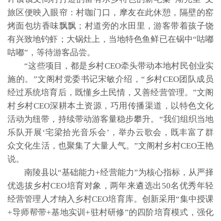
旅区便映入眼帘：村咖门口，摩友在此休憩，隔壁的窑
烤面包坊香味飘飘；村道旁的水田里，游客带着孩子饶
有兴致地钓虾；大锅灶上，当地特色鱼鲜已在锅中“咕嘟
咕嘟”，等待游客品尝。
“这些项目，都是乡村CEO牵头带动本地村民创业实
施的。”文阁村党委书记宋敏介绍，“乡村CEO团队成员
经过系统培育后，既懂乡土民情，又善经营管理。”文阁
村乡村CEO深耕本土资源，巧用传播渠道，以特色文化
活动为纽带，持续带动游客量稳步攀升。“我们组织当地
乐队开展‘宅梁拾光音乐会’，举办云歌会，既丰富了群
众文化生活，也聚集了大量人气。”文阁村乡村CEO王艳
说。
南陵县以“基础能力+经营能力”为核心指标，从严择
优选拔乡村CEO培育对象，两年来遴选出50名优秀年轻
经营管理人才纳入乡村CEO培育库。创新采用“集中授课
+导师帮带+基地实训+驻村研修”的四阶培育模式，强化