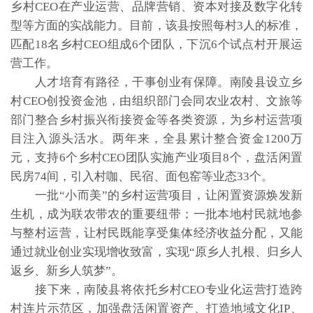
乡村CEO在产业运营、品牌营销、资本对接及数字化转
型等方面的实战能力。目前，该县按照每村3人的标准，
匹配18名乡村CEO组成6个团队，下沉6个试点村开展运
营工作。
人才培育有路径，干事创业有保障。南陵县设立乡
村CEO创投资金池，由组织部门会同农业农村、文旅等
部门整合乡村振兴衔接资金等各类资源，为乡村运营项
目注入源头活水。两年来，全县累计整合资金1200万
元，支持6个乡村CEO团队实施产业项目8个，盘活闲置
民房74间，引入村咖、民宿、面包窑等业态33个。
一批“小而美”的乡村运营项目，让闲置资源焕发新
生机，成为联农带农的重要纽带；一批本地村民就地参
与整村运营，让村民既能享受集体经济收益分配，又能
通过就业创业实现增收致富，实现“原乡人扎根、归乡人
返乡、新乡人筑梦”。
接下来，南陵县将依托乡村CEO专业化运营打造跨
村连片示范区，加强盘活闲置资产、打造地域文化IP、