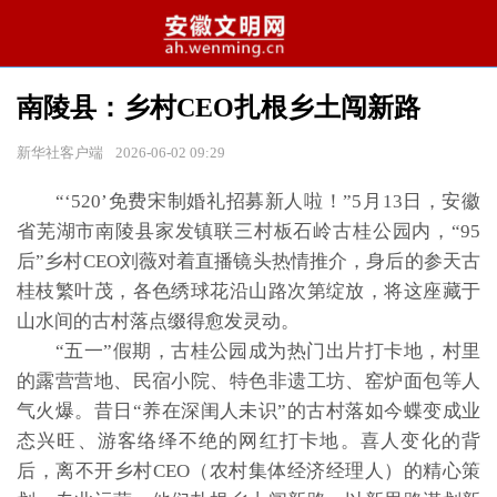
南陵县：乡村CEO扎根乡土闯新路
新华社客户端
2026-06-02 09:29
“‘520’免费宋制婚礼招募新人啦！”5月13日，安徽
省芜湖市南陵县家发镇联三村板石岭古桂公园内，“95
后”乡村CEO刘薇对着直播镜头热情推介，身后的参天古
桂枝繁叶茂，各色绣球花沿山路次第绽放，将这座藏于
山水间的古村落点缀得愈发灵动。
“五一”假期，古桂公园成为热门出片打卡地，村里
的露营营地、民宿小院、特色非遗工坊、窑炉面包等人
气火爆。昔日“养在深闺人未识”的古村落如今蝶变成业
态兴旺、游客络绎不绝的网红打卡地。喜人变化的背
后，离不开乡村CEO（农村集体经济经理人）的精心策