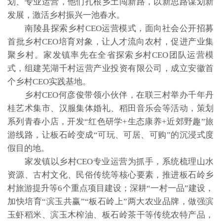
划、专业运营，他们扎根乡土闯新路，以新思路谋划新
发展，激活乡村振兴一池春水。
南陵县探索乡村CEO运营模式，面向社会公开招募
首批乡村CEO培育对象，让人才流向农村，促进产业集
聚乡村。家发镇率先在全省探索乡村CEO团队运营模
式，组建芜湖千村运营产业投资有限公司，成立安徽首
个乡村CEO实践基地。
乡村CEO何彦俊带领小伙伴，在联三村举办千年丹
桂艺术集市、汉服集体婚礼、稻田音乐会等活动，策划
系列青春小店，开发“红色研学+生态康养+近郊野趣”旅
游线路，让板石岭变成“可玩、可居、可购”的沉浸式度
假目的地。
家发镇以乡村CEO专业运营为抓手，系统梳理山水
资源、古村文化、民俗传统等核心要素，推进板石岭乡
村旅游提升等6个重点项目建设；深耕“一村一品”建设，
加快培育“滨玉共赢”“板石岭上”两大农业品牌，做强滨
玉虾稻米、滨玉木榨油、板石岭茶干等传统农特产品，