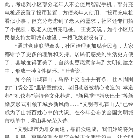
此，考虑到小区部分老年人不会使用智能手机，部分充
电桩还设置了投币装置，方便老年人使用。“投币充电桩
看似小事，但充分考虑到了老人的需求，社区还专门拍
了小视频，教老人使用充电桩。”王贵安说，如今小区居
民都支持文明城市建设，一根飞线都没有了。
“通过党建联盟牵头，社区治理更加贴合民意，大家
都给予了更多的理解和支持。居民们感受到生活更方便
了、县城变得更美了，自然也更愿意参与到文明创建之
中，形成一种良性循环。”叶青说。
如今的山城霍山，马路上交通井井有条、社区周围
的“口袋公园”里孩童嬉戏、老旧巷道被精心改造为“孝道
巷”“礼仪巷”等特色文化巷道、“新风堂”“婚庆巴士”等新
婚庆形式引领了城乡新风尚……“文明有礼霍山人”已经
成为了山城百姓心中的共识。在今年公布的全国文明城
市榜单中，霍山县光荣入选。
“文明城市为群众而建，靠群众建成。我们始终将为
民、利民、惠民的理念贯穿在城市文明建设中，让文明