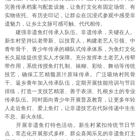
完善传承档案与配套设施，让鱼灯文化有固定场馆、有
实物依托、有历史印记，让群众在沉浸式参观中感受非
遗魅力，让乡土文脉可感可触、代代相传。
建强非遗鱼灯传承人队伍。非遗传承，关键在人。
新生村坚持以老带新、以技育人，构建老艺人引领、中
青年骨干、青少年传承的梯队式传承体系，为鱼灯文化
长久延续提供坚实人才保障。充分发挥本土老艺人传帮
带作用，系统传授鱼灯扎制、裱糊、彩绘、舞动等传统
技艺，确保工艺精髓原汁原味传承。广泛吸纳村民骨
干、返乡青年加入传承队伍，定期开展技能培训与节目
排练，打造一支技艺精湛、善于表演、扎根乡土的专业
传承队伍。同时面向青少年开展普及教育，让更多年轻
人走近鱼灯、爱上鱼灯，让非遗技艺在代际传递中生生
不息、薪火永续。
开展非遗鱼灯特色活动。新生村紧扣传统节日节
点，常态化开展形式多样、群众喜闻乐见的非遗鱼灯主