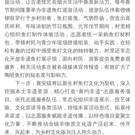
题活动，让古老技艺在烟火生活中焕发新活力。每年春
节期间隆重举办非遗鱼灯巡游活动，巡游队伍伴着铿锵
锣鼓穿行于乡村街巷，鱼灯摇曳、气势昂扬，营造出喜
庆祥和、年味浓郁的节日氛围。元宵佳节期间，村里精
心组织鱼灯制作体验活动，志愿者统一采购鱼灯材料
包，带领村民与青少年现场拼接组装、动手实践，在轻
松有趣的过程中感受鱼灯文化的独特魅力。村里还常态
化开放非遗鱼灯展示馆，面向村民、游客提供免费参观
服务，相关活动多次被各级媒体宣传报道，有效扩大了
陶咀鱼灯的知名度与影响力。
下一步，襄安镇将以新生村鱼灯文化为契机，深入
挖掘本土非遗资源，精心打造“襄约非遗”志愿服务项
目。依托志愿服务队伍，常态化组织非遗展示、技艺体
验、文化宣讲等各类活动，持续丰富活动形式、拓展传
承渠道，以志愿服务赋能非遗传播，以特色项目凝聚文
化力量，不断推动全镇非物质文化遗产活起来、传开
来、兴起来，为乡村文化振兴注入持久动力。