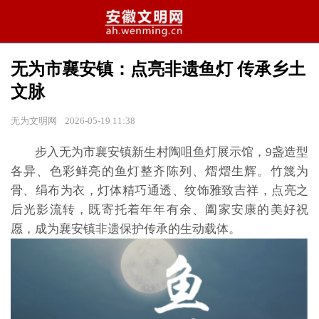
无为市襄安镇：点亮非遗鱼灯 传承乡土
文脉
无为文明网
2026-05-19 11:38
步入无为市襄安镇新生村陶咀鱼灯展示馆，9盏造型
各异、色彩鲜亮的鱼灯整齐陈列、熠熠生辉。竹篾为
骨、绢布为衣，灯体精巧通透、纹饰雅致吉祥，点亮之
后光影流转，既寄托着年年有余、阖家安康的美好祝
愿，成为襄安镇非遗保护传承的生动载体。