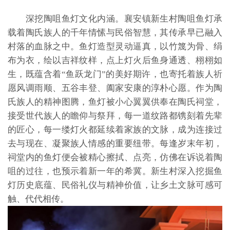
深挖陶咀鱼灯文化内涵。襄安镇新生村陶咀鱼灯承
载着陶氏族人的千年情愫与民俗智慧，其传承早已融入
村落的血脉之中。鱼灯造型灵动逼真，以竹篾为骨、绢
布为衣，绘以吉祥纹样，点上灯火后鱼身通透、栩栩如
生，既蕴含着“鱼跃龙门”的美好期许，也寄托着族人祈
愿风调雨顺、五谷丰登、阖家安康的淳朴心愿。作为陶
氏族人的精神图腾，鱼灯被小心翼翼供奉在陶氏祠堂，
接受世代族人的瞻仰与祭拜，每一道纹路都镌刻着先辈
的匠心，每一缕灯火都延续着家族的文脉，成为连接过
去与现在、凝聚族人情感的重要纽带。每逢岁末年初，
祠堂内的鱼灯便会被精心擦拭、点亮，仿佛在诉说着陶
咀的过往，也预示着新一年的希冀。新生村深入挖掘鱼
灯历史底蕴、民俗礼仪与精神价值，让乡土文脉可感可
触、代代相传。