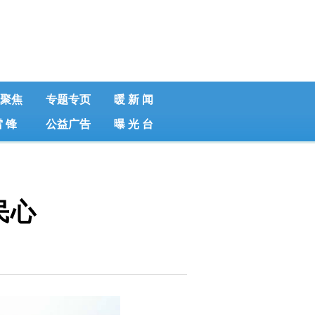
聚焦
专题专页
暖 新 闻
雷 锋
公益广告
曝 光 台
民心