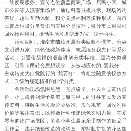
一线便民服务。宣传点位覆盖商圈广场、居民小区、城
市公园等人流密集场所，通过科普展板展示、现场咨询
答疑、趣味互动体验、积分兑换福利等多种形式，向市
民普及垃圾分类常识与实用分类技巧，引导市民重视可
回收物再利用，推动生活垃圾变废为宝、循环再生。
活动期间，淮南市陆续开展分类回收小课堂、分类
文明进万家、绿色低碳新体验、志愿服务我先行等系列
活动，以通俗易懂的语言讲解分类标准、厘清分类误
区，引导市民转变思想观念，从被动应付的“要我分”，
主动转变为自觉践行的“我要分”，将粗放随意的投放方
式，升级为规范精准的科学分类。
各活动现场氛围热烈、亮点纷呈。在凤台县宣传点
位，小志愿者刘诗予身着志愿马甲，向过往市民发放宣
传资料，讲解生活垃圾分类标准、投放规范、回收利用
价值等实用常识，以稚嫩行动传递绿色文明力量。在爱
琴海购物广场展区，多名小学生展示亲手制作的废品手
工作品：废弃纸箱改造的收纳盒、塑料瓶拼接的花艺摆