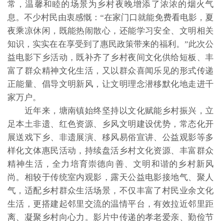
常，温馨和睦的场景为乡村夜晚增添了浓浓的烟火气
息。不少村民由衷感慨：“在家门口就能免费看电影，夏
夜乘凉休闲，既能热闹散心，还能学习安全、文明相关
知识，实实在在享受到了惠民政策带来的福利。”此次公
益电影下乡活动，既补齐了乡村夜间文化供给短板、丰
富了群众精神文化生活，又以群众喜闻乐见的形式传递
正能量、倡导文明新风，让文明理念潜移默化地走进千
家万户。
近年来，塘南镇始终坚持以文化赋能乡村振兴，立
足本土非遗、红色资源、乡风文明建设优势，常态化开
展送戏下乡、非遗展演、移风易俗宣讲、公益观影等多
样化文体惠民活动，持续盘活乡村文化资源、丰富群众
精神生活，全力培育崇德向善、文明和谐的乡村新风
尚。相较于传统室内观影，露天公益电影接地气、聚人
气，适配乡村群众生活场景，不仅丰富了村民业余文化
生活，更搭建起邻里交流的温情平台，有效拉近邻里距
离、凝聚乡村向心力。影片中传递的孝老爱亲、勤俭节