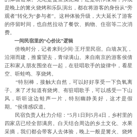
是晚上的篝火烧烤和乐队演出，都在将游客的身份从“旁
观者”转化为“参与者”。这种体验升级，大大延长了游客
的停留时间，也自然拉动了餐饮、购物、住宿等二次消
费。
一间民宿里的“心价比”逻辑
傍晚时分，记者来到少间·王圩里民宿。白墙灰瓦，
沿湖而建，推窗望去，青绿满山。来自南京的游客侯倩
正和家人朋友围坐在一起，在驻唱歌手的旋律中，看星
空、听蛙鸣、享烧烤。
“特别棒，接触大自然，可以好好享受一下负氧离
子。来了才知道有烧烤、有驻唱歌手，可以感受一下山
风，听听这边蛙声一片，特别幽静美好，这才是假
期。”侯倩感叹道。
民宿负责人杜力介绍：“5月1日到5月4日，乡村里的
四家店已经全部满房。白天结合周边的乡土文化、水果
采摘，我们都会带客人去体验，晚上一般是篝火、烧烤