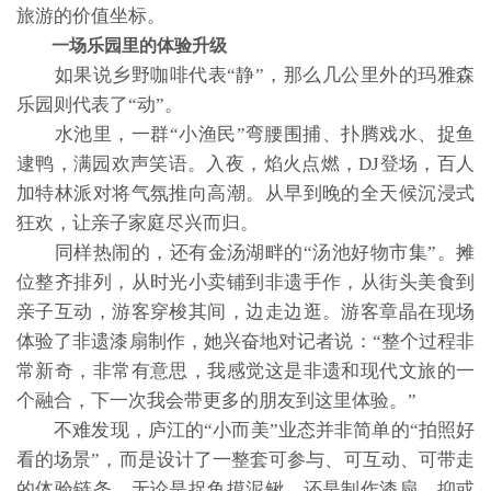
旅游的价值坐标。
一场乐园里的体验升级
如果说乡野咖啡代表“静”，那么几公里外的玛雅森
乐园则代表了“动”。
水池里，一群“小渔民”弯腰围捕、扑腾戏水、捉鱼
逮鸭，满园欢声笑语。入夜，焰火点燃，DJ登场，百人
加特林派对将气氛推向高潮。从早到晚的全天候沉浸式
狂欢，让亲子家庭尽兴而归。
同样热闹的，还有金汤湖畔的“汤池好物市集”。摊
位整齐排列，从时光小卖铺到非遗手作，从街头美食到
亲子互动，游客穿梭其间，边走边逛。游客章晶在现场
体验了非遗漆扇制作，她兴奋地对记者说：“整个过程非
常新奇，非常有意思，我感觉这是非遗和现代文旅的一
个融合，下一次我会带更多的朋友到这里体验。”
不难发现，庐江的“小而美”业态并非简单的“拍照好
看的场景”，而是设计了一整套可参与、可互动、可带走
的体验链条。无论是捉鱼摸泥鳅，还是制作漆扇，抑或