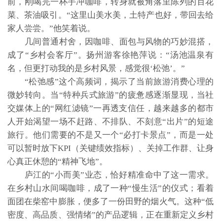
前，刚喝完一杯手冲咖啡，转身就被角落里陈列的百花
菜、茶油吸引。“这里山美水美，土特产也好，带回去给
家人尝尝。”他笑着说。
几间普通村舍，因咖啡、面包与风物的巧妙混搭，
成了“乡村会客厅”。扬州游客徐艳萍说：“汤池温泉有
名，但更打动我的是乡村风景，感觉很‘松弛’。”
“松弛感”这个高频词，揭示了当前旅游消费心理的
微妙转向。当“特种兵式旅游”的疲惫感逐渐显现，当社
交媒体上的“网红滤镜”一再透支信任，越来越多的都市
人开始渴望一场不赶路、不排队、不刻意“出片”的短途
旅行。他们需要的不是又一个“必打卡景点”，而是一处
可以暂时放下KPI（关键绩效指标）、关掉工作群、让身
心真正休憩的“精神飞地”。
庐江的“小而美”业态，恰好精准命中了这一需求。
在乡村山水间喝咖啡，成了一种“慢生活”的仪式；看着
面团在柴窑中膨胀，便多了一份田野的烟火气。这种“低
密度、高品质、强情绪”的产品逻辑，正在重新定义乡村