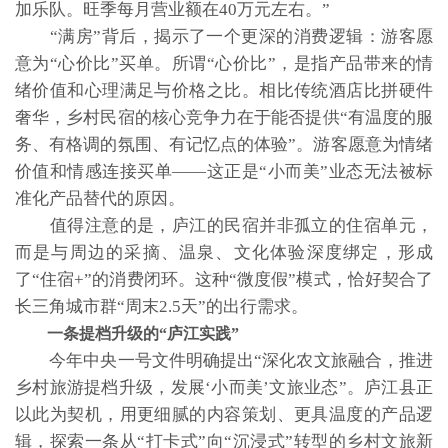
加乐队。旺季每月营业额在40万元左右。”
“满房”背后，揭示了一个更深的消费逻辑：游客愿
意为“心价比”买单。所谓“心价比”，是指产品带来的情
绪价值和心理满足与价格之比。相比传统酒店比拼硬件
奢华，乡村民宿的核心竞争力在于能否提供“有温度的服
务、有格调的氛围、有记忆点的体验”。游客愿意为情绪
价值和情感连接买单——这正是“小而美”业态无法被标
准化产品替代的原因。
值得注意的是，庐江的民宿并非孤立的住宿单元，
而是与周边的采摘、温泉、文化体验深度绑定，形成
了“住宿+”的消费闭环。这种“微度假”模式，恰好契合了
长三角城市群“周末2.5天”的出行需求。
一条提档升级的“庐江实践”
今年中央一号文件明确提出“深化农文旅融合，推进
乡村旅游提档升级，发展‘小而美’文旅业态”。庐江县正
以此为契机，用更细腻的内容策划、更具温度的产品逻
辑，探索一条从“打卡式”向“沉浸式”转型的乡村文旅新