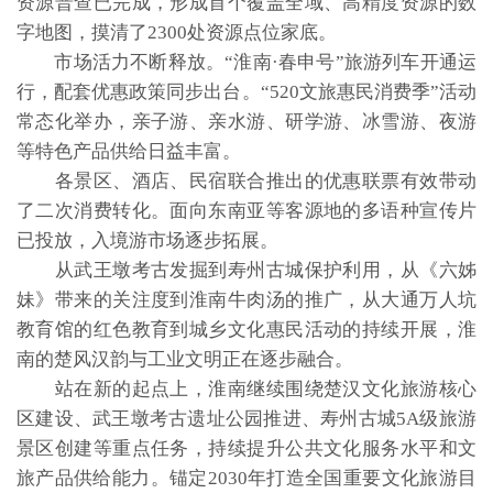
资源普查已完成，形成首个覆盖全域、高精度资源的数
字地图，摸清了2300处资源点位家底。
市场活力不断释放。“淮南·春申号”旅游列车开通运
行，配套优惠政策同步出台。“520文旅惠民消费季”活动
常态化举办，亲子游、亲水游、研学游、冰雪游、夜游
等特色产品供给日益丰富。
各景区、酒店、民宿联合推出的优惠联票有效带动
了二次消费转化。面向东南亚等客源地的多语种宣传片
已投放，入境游市场逐步拓展。
从武王墩考古发掘到寿州古城保护利用，从《六姊
妹》带来的关注度到淮南牛肉汤的推广，从大通万人坑
教育馆的红色教育到城乡文化惠民活动的持续开展，淮
南的楚风汉韵与工业文明正在逐步融合。
站在新的起点上，淮南继续围绕楚汉文化旅游核心
区建设、武王墩考古遗址公园推进、寿州古城5A级旅游
景区创建等重点任务，持续提升公共文化服务水平和文
旅产品供给能力。锚定2030年打造全国重要文化旅游目