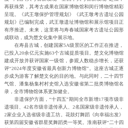
再获殊荣，其考古成果在国家博物馆和闵行博物馆精彩
呈现。《武王墩保护管理规划》《武王墩考古遗址公园
规划》已编制完成，武王墩遗址博物馆和展示馆项目正
有序推进。未来，这里将与寿春城国家考古遗址公园形
成联动，成为楚文化集中展示地。
在寿县古城，创建国家5A级景区的工作正在推进，
已投入20余亿元实施63个古城提质项目。楚文化博物馆
建成开放并获评国家一级馆，参观人数稳步增长，还获
评“2024年度安徽省最具创新力博物馆”。这座古城正逐
步成为游客了解楚文化的目的地。与此同时，二十四节
气馆、潘集杨集村村史馆入选安徽省第二批类博物馆名
录，全市博物馆体系更加健全。
非遗保护方面，“十四五”期间全市新增17项市级非
遗项目、42名市级非遗传承人、2名国家级非遗传承人，
2家企业入选省级非遗工坊。花鼓灯舞蹈《向幸福出发》
获第四届安徽省群星奖舞蹈类一等奖。淮南获评“二十四