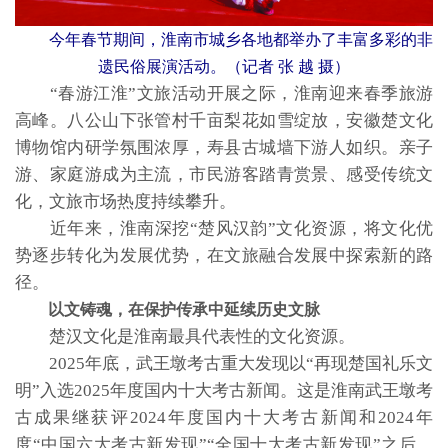
今年春节期间，淮南市城乡各地都举办了丰富多彩的非
遗民俗展演活动。（记者 张 越 摄）
“春游江淮”文旅活动开展之际，淮南迎来春季旅游
高峰。八公山下张管村千亩梨花如雪绽放，安徽楚文化
博物馆内研学氛围浓厚，寿县古城墙下游人如织。亲子
游、家庭游成为主流，市民游客踏青赏景、感受传统文
化，文旅市场热度持续攀升。
近年来，淮南深挖“楚风汉韵”文化资源，将文化优
势逐步转化为发展优势，在文旅融合发展中探索新的路
径。
以文铸魂，在保护传承中延续历史文脉
楚汉文化是淮南最具代表性的文化资源。
2025年底，武王墩考古重大发现以“再现楚国礼乐文
明”入选2025年度国内十大考古新闻。这是淮南武王墩考
古成果继获评2024年度国内十大考古新闻和2024年
度“中国六大考古新发现”“全国十大考古新发现”之后，