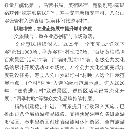
数量居皖北第一。马营书局、美宿民宿、楚韵别苑3家民
宿获评“皖美银牌民宿”，寿县安丰塘镇安丰村、八公山
乡张管村入选省级“皖美休闲旅游乡村”。
以融增效，在业态拓展中提升城市热度
文旅融合，重在业态创新与市场激活。
文化惠民持续深入。2025年，全市完成“送戏下
乡”演出1083场，举办乡村“村晚”27场、“百场黄梅唱响
百家景区”活动17场、广场舞展演112场，各级公共文化
场馆累计开展活动3085场次。22个公共文化空间完成年
度建设任务。寿县八公山乡郝圩村“村晚”入选全国示范
展示点，4个村“村晚”入选省级示范展示点。进入2026
年，“送戏进万村”及进景区、进街区活动已常态化开
展，“四季村晚”等群众文化品牌持续打磨。
精品创建稳步推进。“百景提升”行动深入实施，已
推出17条全域旅游精品线路。支持焦岗湖申创省级旅游
度假区、春申里街区创建省级旅游休闲街区。全市旅游