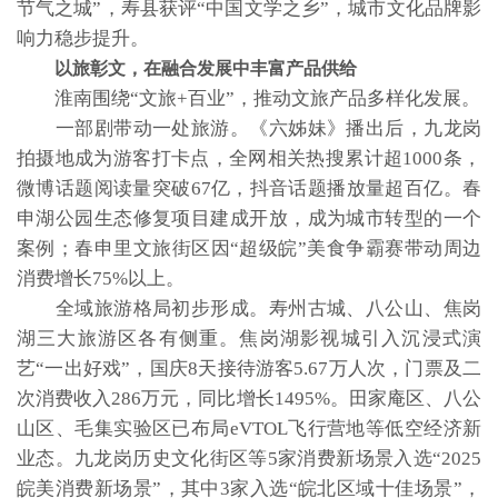
节气之城”，寿县获评“中国文学之乡”，城市文化品牌影
响力稳步提升。
以旅彰文，在融合发展中丰富产品供给
淮南围绕“文旅+百业”，推动文旅产品多样化发展。
一部剧带动一处旅游。《六姊妹》播出后，九龙岗
拍摄地成为游客打卡点，全网相关热搜累计超1000条，
微博话题阅读量突破67亿，抖音话题播放量超百亿。春
申湖公园生态修复项目建成开放，成为城市转型的一个
案例；春申里文旅街区因“超级皖”美食争霸赛带动周边
消费增长75%以上。
全域旅游格局初步形成。寿州古城、八公山、焦岗
湖三大旅游区各有侧重。焦岗湖影视城引入沉浸式演
艺“一出好戏”，国庆8天接待游客5.67万人次，门票及二
次消费收入286万元，同比增长1495%。田家庵区、八公
山区、毛集实验区已布局eVTOL飞行营地等低空经济新
业态。九龙岗历史文化街区等5家消费新场景入选“2025
皖美消费新场景”，其中3家入选“皖北区域十佳场景”，