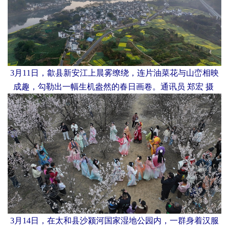
3月11日，歙县新安江上晨雾缭绕，连片油菜花与山峦相映
成趣，勾勒出一幅生机盎然的春日画卷。通讯员 郑宏 摄
3月14日，在太和县沙颍河国家湿地公园内，一群身着汉服