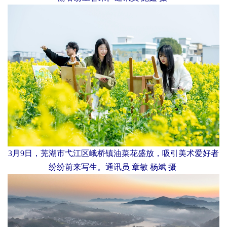
3月9日，芜湖市弋江区峨桥镇油菜花盛放，吸引美术爱好者
纷纷前来写生。通讯员 章敏 杨斌 摄