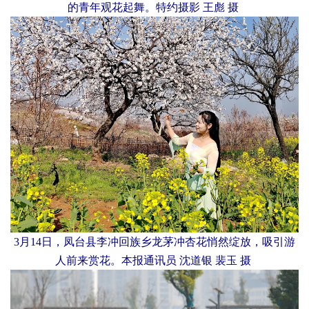
的青年观花起舞。特约摄影 王彪 摄
3月14日，凤台县李冲回族乡龙茅冲杏花悄然绽放，吸引游
人前来赏花。本报通讯员 沈道银 裴玉 摄