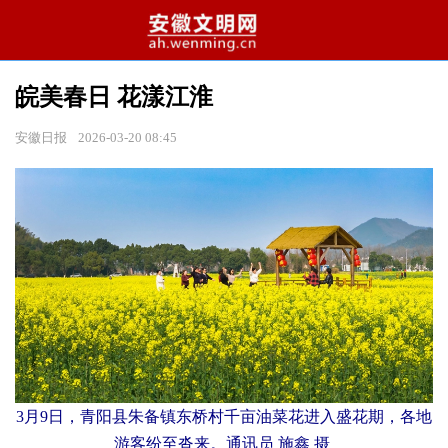
皖美春日 花漾江淮
安徽日报
2026-03-20 08:45
3月9日，青阳县朱备镇东桥村千亩油菜花进入盛花期，各地
游客纷至沓来。通讯员 施鑫 摄