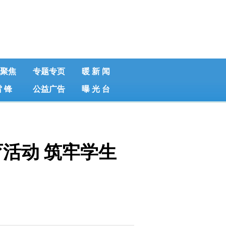
聚焦
专题专页
暖 新 闻
雷 锋
公益广告
曝 光 台
活动 筑牢学生