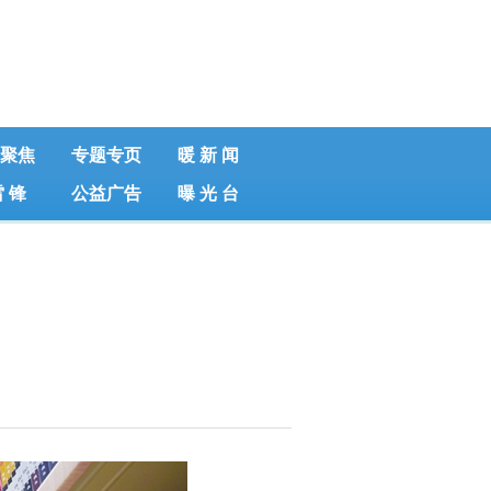
聚焦
专题专页
暖 新 闻
雷 锋
公益广告
曝 光 台