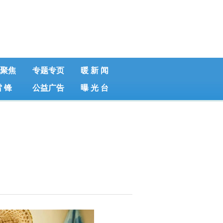
聚焦
专题专页
暖 新 闻
雷 锋
公益广告
曝 光 台