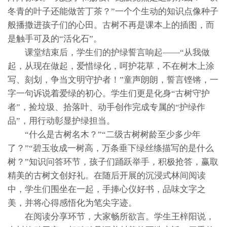
冬青的叶子还能做苦丁茶？”一个个生动的知识点像种子
般播撒进孩子们的心田。古树不再是课本上的插图，而
是触手可及的“活化石”。
课堂结束后，学生们的护绿誓言响起——“从我做
起，从现在做起，爱惜绿化，呵护花草，不在树木上涂
写、刻划，争当文明守护者！”童声朗朗，誓言铿锵，一
字一句诉说着爱绿的初心。学生们更是化身“古树守护
者”，捡垃圾、拾落叶、动手创作完成专属的“护绿作
品”，用行动彰显护绿担当。
“什么是古树名木？”“二级古树树龄至少多少年
了？”“碧玉妆成一树高，万条垂下绿丝绦描写的是什么
树？”知识问答环节，孩子们踊跃举手，积极抢答，赢取
精美的古树文创好礼。在随后开展的沉浸式林间阅读
中，学生们围坐在一起，手捧心仪好书，品味文字之
美，并将心得感悟化为笔尖字迹。
在阅读分享环节，大家畅所欲言。学生王梓阳说，