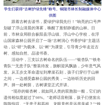
学生们获得“古树护绿先锋”称号。铜陵市林长制融媒体中心
供图
跟着古树去读书，爱绿护绿我先行！”响亮的口号声
划破了浮山清晨的薄雾，唤醒了葱郁静谧的山林。日
前，市林业局联合枞阳县浮山镇、浮山中心学校，在浮
山国家森林公园开启了一场“古树润心 书香护绿”主题活
动，以“研”为载体、以“树”为课堂，引导青少年走近古
树、感知自然、品读书香。
活动中，三支以古树命名的队伍——“银杏队”“铁冬
青队”“无患子队”整装待发，旗帜迎风飘扬，少年意气风
发。从王步文革命遗址到摩崖石刻，孩子们穿行于山林
之间，一边感受森林公园的秀美，一边聆听历史的回
声。择一处树荫，古树课堂正式开讲。
“现存的银杏树，就如同人类的双胞胎一般，它们的
遗传相似度超过了98%。”老师话音刚落，孩子们便发出
阵阵惊叹。“无患子和荔枝、龙眼竟然是远房亲戚？”“铁