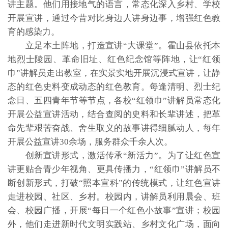
讲主题。他们用接地气的语言，常态化深入乡村、学校
开展宣讲，通过今昔对比身边人讲身边事，增强红色教
育的感染力。
立足本土阵地，打造宣讲“大课堂”。霍山县依托本
地烈士陵园、革命旧址、红色纪念馆等阵地，让“红领
巾”讲解员走出教室，在实景实地开展沉浸式宣讲，让静
态的红色史料变成动态的红色教育。每逢清明、烈士纪
念日、五四青年节等节点，各校“红领巾”讲解员常态化
开展公益宣讲活动，结合查阅的史料和长辈讲述，把革
命先辈艰苦奋战、舍生取义的故事讲得细腻动人，每年
开展公益宣讲30余场，服务群众千余人次。
创新宣讲形式，激活传承“新活力”。为了让红色宣
讲更贴合青少年视角、更具传播力，“红领巾”讲解员不
断创新形式，打破“照本宣科”的传统模式，让红色宣讲
走进校园、社区、乡村。校园内，讲解员利用晨会、班
会、校园广播，开展“每日一个红色小故事”宣讲；校园
外，他们走进新时代文明实践站、乡村文化广场，面向