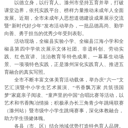
以德立身，以行育人。滁州市坚持五育并举，打破
课堂边界，依托实践平台、榜样力量推动未成年人全面
发展。近期，全市未成年人思想道德建设成果展示交流
暨“新时代好少年”发布活动举办，一批品德高尚、勤学
向善、勇于担当的优秀少年受到表彰。
活动现场，全椒县实验小学、全椒县江海小学和全
椒县第四中学依次展示文体社团、非遗科创、劳动实
践、红色宣讲、法治教育等特色成果。一幕幕生动场
景、一项项特色实践，正是滁州深化实践育人、推进五
育融合的真实写照。
全市不断丰富文体美育活动载体，举办庆“六一”文
艺汇演暨中小学生艺术展演、“书香飘万家 共筑强国
梦”家庭亲子阅读、“童声里的中国”合唱比赛等活动，以
艺术和书香陶冶情操；积极承办长三角青少年跳绳联赛
（滁州站）暨市级中小学生跳绳赛事，深化体教融合，
助力学生强健体魄。
各县（市、区）结合地域优势打造特色育人品牌。