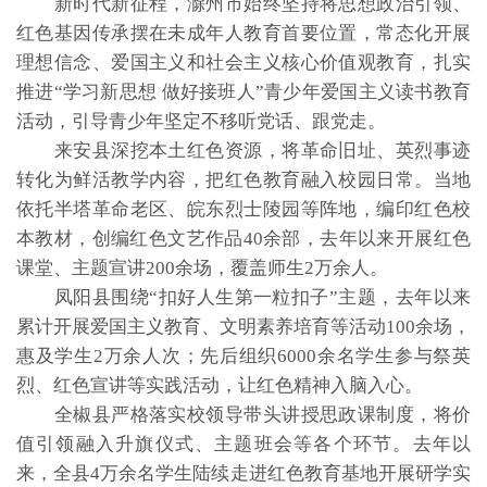
新时代新征程，滁州市始终坚持将思想政治引领、
红色基因传承摆在未成年人教育首要位置，常态化开展
理想信念、爱国主义和社会主义核心价值观教育，扎实
推进“学习新思想 做好接班人”青少年爱国主义读书教育
活动，引导青少年坚定不移听党话、跟党走。
来安县深挖本土红色资源，将革命旧址、英烈事迹
转化为鲜活教学内容，把红色教育融入校园日常。当地
依托半塔革命老区、皖东烈士陵园等阵地，编印红色校
本教材，创编红色文艺作品40余部，去年以来开展红色
课堂、主题宣讲200余场，覆盖师生2万余人。
凤阳县围绕“扣好人生第一粒扣子”主题，去年以来
累计开展爱国主义教育、文明素养培育等活动100余场，
惠及学生2万余人次；先后组织6000余名学生参与祭英
烈、红色宣讲等实践活动，让红色精神入脑入心。
全椒县严格落实校领导带头讲授思政课制度，将价
值引领融入升旗仪式、主题班会等各个环节。去年以
来，全县4万余名学生陆续走进红色教育基地开展研学实