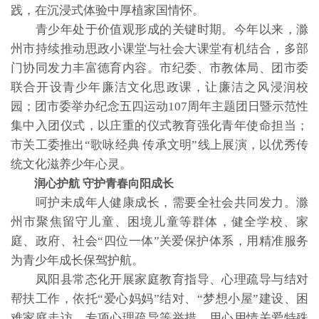
践，在沉浸式体验中厚植家国情怀。
青少年处于价值观形成的关键时期。今年以来，滁
州市持续推动思政小课堂与社会大课堂有机结合，多部
门协同发力丰富德育内容。市纪委、市教体局、团市委
联合开设青少年廉洁文化思政课，让廉洁之风浸润校
园；团市委举办纪念五四运动107周年主题团日暨示范性
集中入团仪式，以庄重的仪式教育强化青年使命担当；
市关工委推出“歌咏经典 传承文明”线上展演，以优秀传
统文化滋养少年心灵。
润心护航 守护青春向阳成长
呵护未成年人健康成长，需要全社会共同发力。滁
州市聚焦留守儿童、困境儿童等群体，健全学校、家
庭、政府、社会“四位一体”关爱保护体系，用精准服务
为青少年成长保驾护航。
凤阳县常态化开展家庭教育指导、心理疏导与结对
帮扶工作，依托“爱心妈妈”结对、“梦想小屋”建设、困
难家庭走访、专项心理疏导等举措，用心用情关爱特殊