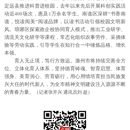
定远县推进科普进校园，去年以来先后开展科创实践活
动近400场次，惠及1万余名学生。南谯区深耕“书香南
谯，悦读阅美”阅读品牌，以读书活动引领校园文明新
风。琅琊区探索政企校协同育人模式，推出工业研学、
清流关文化研学等课程，常态化组织农事劳作、采摘体
验等劳动实践，引导学生在知行合一中锤炼品格、增长
本领。
育人无止境，笃行方致远。滁州市将持续完善全方
位、立体化育人体系，坚持德育铸魂、智育启慧、体育
强身、美育润心、劳育砺行，用心用情培育担当民族复
兴大任的时代新人，为全市精神文明建设注入源源不断
的青春力量。（
）
记者张开兴 通讯员刘 超