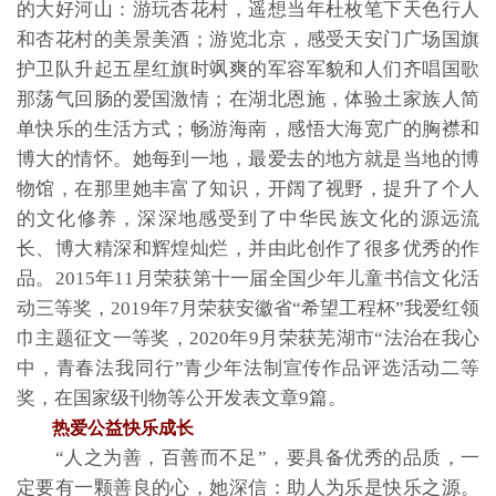
的大好河山：游玩杏花村，遥想当年杜枚笔下天色行人
和杏花村的美景美酒；游览北京，感受天安门广场国旗
护卫队升起五星红旗时飒爽的军容军貌和人们齐唱国歌
那荡气回肠的爱国激情；在湖北恩施，体验土家族人简
单快乐的生活方式；畅游海南，感悟大海宽广的胸襟和
博大的情怀。她每到一地，最爱去的地方就是当地的博
物馆，在那里她丰富了知识，开阔了视野，提升了个人
的文化修养，深深地感受到了中华民族文化的源远流
长、博大精深和辉煌灿烂，并由此创作了很多优秀的作
品。2015年11月荣获第十一届全国少年儿童书信文化活
动三等奖，2019年7月荣获安徽省“希望工程杯”我爱红领
巾主题征文一等奖，2020年9月荣获芜湖市“法治在我心
中，青春法我同行”青少年法制宣传作品评选活动二等
奖，在国家级刊物等公开发表文章9篇。
热爱公益快乐成长
“人之为善，百善而不足”，要具备优秀的品质，一
定要有一颗善良的心，她深信：助人为乐是快乐之源。