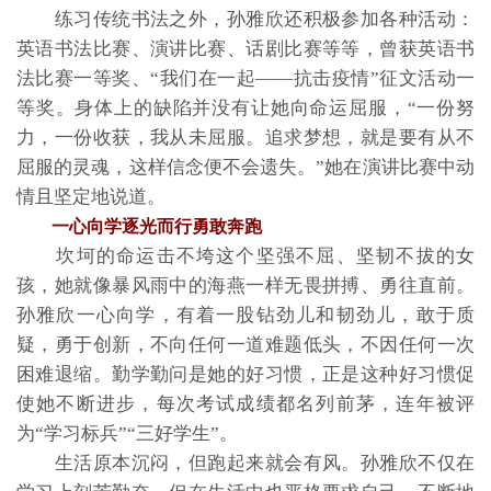
练习传统书法之外，孙雅欣还积极参加各种活动：
英语书法比赛、演讲比赛、话剧比赛等等，曾获英语书
法比赛一等奖、“我们在一起——抗击疫情”征文活动一
等奖。身体上的缺陷并没有让她向命运屈服，“一份努
力，一份收获，我从未屈服。追求梦想，就是要有从不
屈服的灵魂，这样信念便不会遗失。”她在演讲比赛中动
情且坚定地说道。
一心向学逐光而行勇敢奔跑
坎坷的命运击不垮这个坚强不屈、坚韧不拔的女
孩，她就像暴风雨中的海燕一样无畏拼搏、勇往直前。
孙雅欣一心向学，有着一股钻劲儿和韧劲儿，敢于质
疑，勇于创新，不向任何一道难题低头，不因任何一次
困难退缩。勤学勤问是她的好习惯，正是这种好习惯促
使她不断进步，每次考试成绩都名列前茅，连年被评
为“学习标兵”“三好学生”。
生活原本沉闷，但跑起来就会有风。孙雅欣不仅在