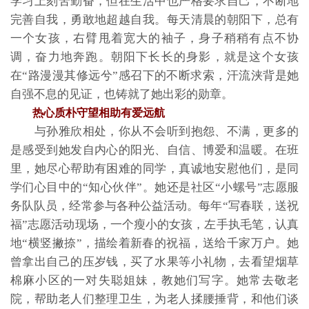
学习上刻苦勤奋，但在生活中也严格要求自己，不断地
完善自我，勇敢地超越自我。每天清晨的朝阳下，总有
一个女孩，右臂甩着宽大的袖子，身子稍稍有点不协
调，奋力地奔跑。朝阳下长长的身影，就是这个女孩
在“路漫漫其修远兮”感召下的不断求索，汗流浃背是她
自强不息的见证，也铸就了她出彩的勋章。
热心质朴守望相助有爱远航
与孙雅欣相处，你从不会听到抱怨、不满，更多的
是感受到她发自内心的阳光、自信、博爱和温暖。在班
里，她尽心帮助有困难的同学，真诚地安慰他们，是同
学们心目中的“知心伙伴”。她还是社区“小螺号”志愿服
务队队员，经常参与各种公益活动。每年“写春联，送祝
福”志愿活动现场，一个瘦小的女孩，左手执毛笔，认真
地“横竖撇捺”，描绘着新春的祝福，送给千家万户。她
曾拿出自己的压岁钱，买了水果等小礼物，去看望烟草
棉麻小区的一对失聪姐妹，教她们写字。她常去敬老
院，帮助老人们整理卫生，为老人揉腰捶背，和他们谈