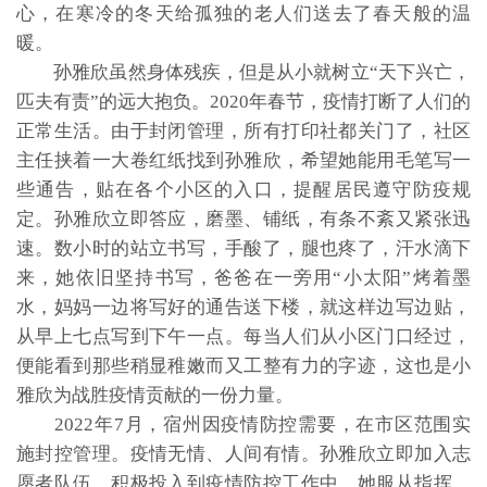
心，在寒冷的冬天给孤独的老人们送去了春天般的温
暖。
孙雅欣虽然身体残疾，但是从小就树立“天下兴亡，
匹夫有责”的远大抱负。2020年春节，疫情打断了人们的
正常生活。由于封闭管理，所有打印社都关门了，社区
主任挟着一大卷红纸找到孙雅欣，希望她能用毛笔写一
些通告，贴在各个小区的入口，提醒居民遵守防疫规
定。孙雅欣立即答应，磨墨、铺纸，有条不紊又紧张迅
速。数小时的站立书写，手酸了，腿也疼了，汗水滴下
来，她依旧坚持书写，爸爸在一旁用“小太阳”烤着墨
水，妈妈一边将写好的通告送下楼，就这样边写边贴，
从早上七点写到下午一点。每当人们从小区门口经过，
便能看到那些稍显稚嫩而又工整有力的字迹，这也是小
雅欣为战胜疫情贡献的一份力量。
2022年7月，宿州因疫情防控需要，在市区范围实
施封控管理。疫情无情、人间有情。孙雅欣立即加入志
愿者队伍，积极投入到疫情防控工作中。她服从指挥，