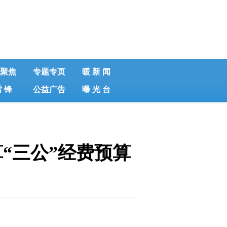
聚焦
专题专页
暖 新 闻
雷 锋
公益广告
曝 光 台
“三公”经费预算