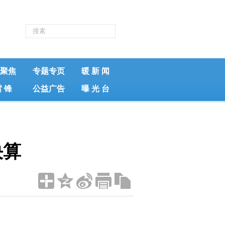
聚焦
专题专页
暖 新 闻
雷 锋
公益广告
曝 光 台
决算