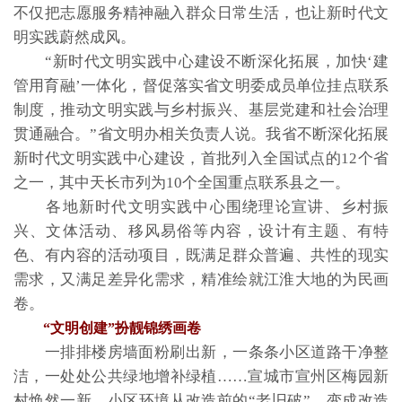
不仅把志愿服务精神融入群众日常生活，也让新时代文
明实践蔚然成风。
“新时代文明实践中心建设不断深化拓展，加快‘建
管用育融’一体化，督促落实省文明委成员单位挂点联系
制度，推动文明实践与乡村振兴、基层党建和社会治理
贯通融合。”省文明办相关负责人说。我省不断深化拓展
新时代文明实践中心建设，首批列入全国试点的12个省
之一，其中天长市列为10个全国重点联系县之一。
各地新时代文明实践中心围绕理论宣讲、乡村振
兴、文体活动、移风易俗等内容，设计有主题、有特
色、有内容的活动项目，既满足群众普遍、共性的现实
需求，又满足差异化需求，精准绘就江淮大地的为民画
卷。
“文明创建”扮靓锦绣画卷
一排排楼房墙面粉刷出新，一条条小区道路干净整
洁，一处处公共绿地增补绿植……宣城市宣州区梅园新
村焕然一新，小区环境从改造前的“老旧破”，变成改造