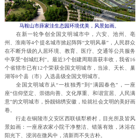
马鞍山市薛家洼生态园环境优美，风景如画。
在新一轮争创全国文明城市中，六安、池州、亳
州、淮南等4个提名城市掀起阵阵“文明风暴”，人民群众
在不断升级的人居环境、教育、医疗、交通等公共服务
中享受“创城红利”。最近3个创建周期喜获丰收，我省16
个省辖市已有12个荣获全国文明城市，当涂、天长、巢
湖等8个县（市）入选县级全国文明城市。
全国文明城市从“一枝独秀”到“满园春色”，一座
座“信仰坚定、崇德向善、文化厚重、和谐宜居、人民满
意”的文明城市，扮靓锦绣安徽，绘就社会文明的美好画
卷。
行走在铜陵市义安区西联镇犁桥村，目光所及皆风
景如画：一座座农家小院干净整洁、错落有致，沐浴在
阳光下、浸润在微风中，清新而不失古朴。