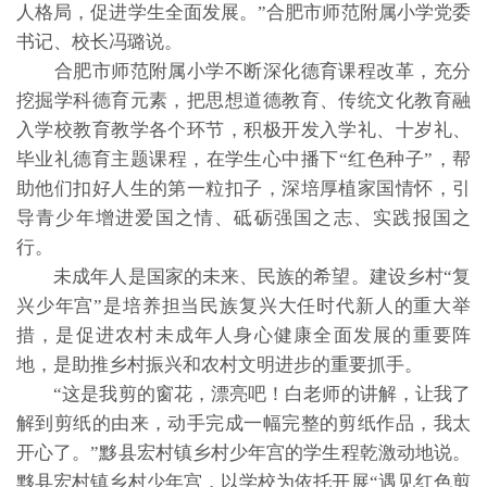
人格局，促进学生全面发展。”合肥市师范附属小学党委
书记、校长冯璐说。
合肥市师范附属小学不断深化德育课程改革，充分
挖掘学科德育元素，把思想道德教育、传统文化教育融
入学校教育教学各个环节，积极开发入学礼、十岁礼、
毕业礼德育主题课程，在学生心中播下“红色种子”，帮
助他们扣好人生的第一粒扣子，深培厚植家国情怀，引
导青少年增进爱国之情、砥砺强国之志、实践报国之
行。
未成年人是国家的未来、民族的希望。建设乡村“复
兴少年宫”是培养担当民族复兴大任时代新人的重大举
措，是促进农村未成年人身心健康全面发展的重要阵
地，是助推乡村振兴和农村文明进步的重要抓手。
“这是我剪的窗花，漂亮吧！白老师的讲解，让我了
解到剪纸的由来，动手完成一幅完整的剪纸作品，我太
开心了。”黟县宏村镇乡村少年宫的学生程乾激动地说。
黟县宏村镇乡村少年宫，以学校为依托开展“遇见红色剪