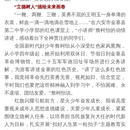
“立德树人”描绘未来画卷
“一鞭、两鞭、三鞭，英勇不屈的王明玉一身单薄的
衣裳，鲜血一滴一滴地滴在雪地上……”在六安市金寨县
第二中学小学部的红色课堂上，“小讲师”詹柯怡的动情
讲述，感动着台下全神贯注的同学们。
全国新时代好少年詹柯怡从小深受红色家风熏陶，
从小学四年级起，她开始利用双休日、节假日到金寨县
革命博物馆、红二十五军军政旧址等场所进行义务讲
解，为游客讲述金寨的红色历史。“讲了这么多红色故
事，我觉得革命先烈英勇无畏、视死如归、信念坚定，
平时我们也要把这些精神融入到学习中，不怕困难、永
不退缩、团结友爱。”詹柯怡说。
红旗闪耀引航前方，星火少年奋发成长。我省高度
重视未成年人思想道德建设，关爱少年儿童成长，紧紧
围绕立德树人任务，以培养担当民族复兴大任的时代新
人为目标，扎实开展“扣好人生第一粒扣子”主题教育实