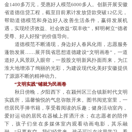
金1400多万元，受惠好人模范6000多人。创新开展安徽
省道德信贷工程，截至目前累计发放贷款突破12亿元，
帮助道德模范和身边好人改善生活条件，赢得发展机
遇，实现经济效益、社会效益“双丰收”，鲜明树立“德者
受尊、好人好报”的价值导向。
道德模范不断涌现，身边好人春风化雨，志愿服务
蓬勃发展……展开我省思想道德建设“文明画卷”，一道
道好人风景跃入眼帘，一股股文明新风扑面而来，为江
淮大地增添了绚丽的光彩，为建设现代化美好安徽提供
了源源不断的精神动力。
“文明实践”铺就为民画卷
秋日傍晚，夕阳西下，在颍州区三合镇新时代文明
实践所，温馨愉悦的气息弥散开来。图书阅览室里，一
些居民手捧书籍，享受着阅读的乐趣；健身活动室内，
爱好运动的居民在器械上挥洒汗水；在志愿者的陪伴
下，孩子们坐在多媒体室内观看动画电影，其乐融
融。“只要有空，我们经常来。孩子可以在这里学习、看