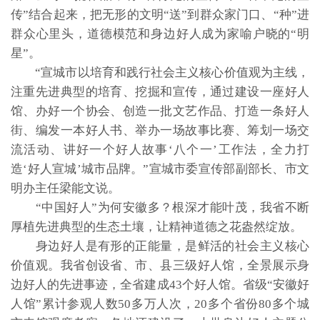
传”结合起来，把无形的文明“送”到群众家门口、“种”进
群众心里头，道德模范和身边好人成为家喻户晓的“明
星”。
“宣城市以培育和践行社会主义核心价值观为主线，
注重先进典型的培育、挖掘和宣传，通过建设一座好人
馆、办好一个协会、创造一批文艺作品、打造一条好人
街、编发一本好人书、举办一场故事比赛、筹划一场交
流活动、讲好一个好人故事‘八个一’工作法，全力打
造‘好人宣城’城市品牌。”宣城市委宣传部副部长、市文
明办主任梁能文说。
“中国好人”为何安徽多？根深才能叶茂，我省不断
厚植先进典型的生态土壤，让精神道德之花盎然绽放。
身边好人是有形的正能量，是鲜活的社会主义核心
价值观。我省创设省、市、县三级好人馆，全景展示身
边好人的先进事迹，全省建成43个好人馆。省级“安徽好
人馆”累计参观人数50多万人次，20多个省份80多个城