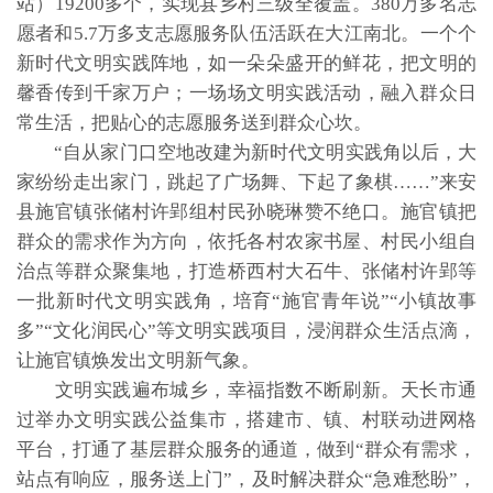
站）19200多个，实现县乡村三级全覆盖。380万多名志
愿者和5.7万多支志愿服务队伍活跃在大江南北。一个个
新时代文明实践阵地，如一朵朵盛开的鲜花，把文明的
馨香传到千家万户；一场场文明实践活动，融入群众日
常生活，把贴心的志愿服务送到群众心坎。
“自从家门口空地改建为新时代文明实践角以后，大
家纷纷走出家门，跳起了广场舞、下起了象棋……”来安
县施官镇张储村许郢组村民孙晓琳赞不绝口。施官镇把
群众的需求作为方向，依托各村农家书屋、村民小组自
治点等群众聚集地，打造桥西村大石牛、张储村许郢等
一批新时代文明实践角，培育“施官青年说”“小镇故事
多”“文化润民心”等文明实践项目，浸润群众生活点滴，
让施官镇焕发出文明新气象。
文明实践遍布城乡，幸福指数不断刷新。天长市通
过举办文明实践公益集市，搭建市、镇、村联动进网格
平台，打通了基层群众服务的通道，做到“群众有需求，
站点有响应，服务送上门”，及时解决群众“急难愁盼”，