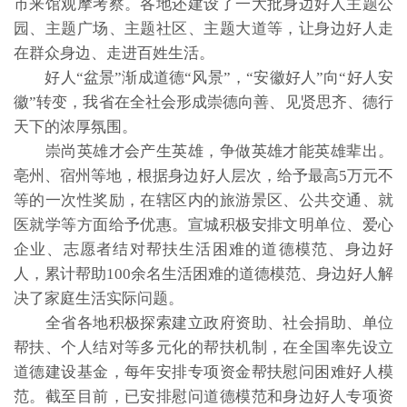
市来馆观摩考察。各地还建设了一大批身边好人主题公
园、主题广场、主题社区、主题大道等，让身边好人走
在群众身边、走进百姓生活。
好人“盆景”渐成道德“风景”，“安徽好人”向“好人安
徽”转变，我省在全社会形成崇德向善、见贤思齐、德行
天下的浓厚氛围。
崇尚英雄才会产生英雄，争做英雄才能英雄辈出。
亳州、宿州等地，根据身边好人层次，给予最高5万元不
等的一次性奖励，在辖区内的旅游景区、公共交通、就
医就学等方面给予优惠。宣城积极安排文明单位、爱心
企业、志愿者结对帮扶生活困难的道德模范、身边好
人，累计帮助100余名生活困难的道德模范、身边好人解
决了家庭生活实际问题。
全省各地积极探索建立政府资助、社会捐助、单位
帮扶、个人结对等多元化的帮扶机制，在全国率先设立
道德建设基金，每年安排专项资金帮扶慰问困难好人模
范。截至目前，已安排慰问道德模范和身边好人专项资