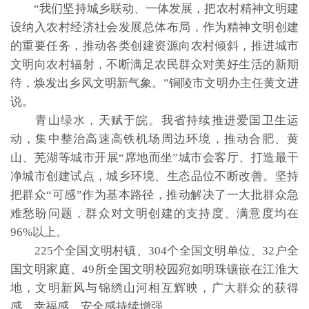
“我们坚持城乡联动、一体发展，把农村精神文明建
设纳入农村经济社会发展总体布局，作为精神文明创建
的重要任务，推动各类创建资源向农村倾斜，推进城市
文明向农村辐射，不断满足农民群众对美好生活的新期
待，焕发出乡风文明新气象。”铜陵市文明办主任黄文进
说。
青山绿水，天赋于皖。我省持续推进爱国卫生运
动，集中整治高速高铁机场周边环境，推动合肥、黄
山、芜湖等城市开展“席地而坐”城市会客厅、打造最干
净城市创建试点，城乡环境、生态品位不断改善。坚持
把群众“可感”作为基本路径，推动解决了一大批群众急
难愁盼问题，群众对文明创建的支持度、满意度均在
96%以上。
225个全国文明村镇、304个全国文明单位、32户全
国文明家庭、49所全国文明校园宛如明珠镶嵌在江淮大
地，文明新风与锦绣山河相互辉映，广大群众的获得
感、幸福感、安全感持续增强。