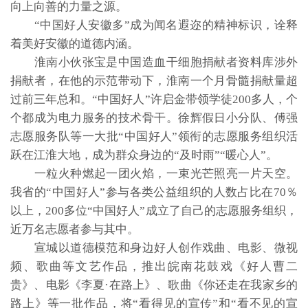
向上向善的力量之源。
“中国好人安徽多”成为闻名遐迩的精神标识，诠释
着美好安徽的道德内涵。
淮南小伙张宝是中国造血干细胞捐献者资料库涉外
捐献者，在他的示范带动下，淮南一个月骨髓捐献量超
过前三年总和。“中国好人”许启金带领学徒200多人，个
个都成为电力服务的技术骨干。徐辉假日小分队、傅强
志愿服务队等一大批“中国好人”领衔的志愿服务组织活
跃在江淮大地，成为群众身边的“及时雨”“暖心人”。
一粒火种燃起一团火焰，一束光芒照亮一片天空。
我省的“中国好人”参与各类公益组织的人数占比在70％
以上，200多位“中国好人”成立了自己的志愿服务组织，
近万名志愿者参与其中。
宣城以道德模范和身边好人创作戏曲、电影、微视
频、歌曲等文艺作品，推出皖南花鼓戏《好人曹二
贵》、电影《李夏·在路上》、歌曲《你还走在我家乡的
路上》等一批作品，将“看得见的宣传”和“看不见的宣