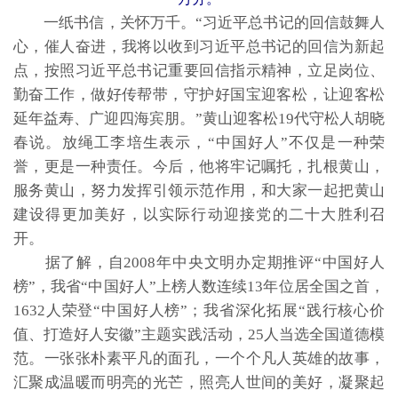
一纸书信，关怀万千。“习近平总书记的回信鼓舞人
心，催人奋进，我将以收到习近平总书记的回信为新起
点，按照习近平总书记重要回信指示精神，立足岗位、
勤奋工作，做好传帮带，守护好国宝迎客松，让迎客松
延年益寿、广迎四海宾朋。”黄山迎客松19代守松人胡晓
春说。放绳工李培生表示，“中国好人”不仅是一种荣
誉，更是一种责任。今后，他将牢记嘱托，扎根黄山，
服务黄山，努力发挥引领示范作用，和大家一起把黄山
建设得更加美好，以实际行动迎接党的二十大胜利召
开。
据了解，自2008年中央文明办定期推评“中国好人
榜”，我省“中国好人”上榜人数连续13年位居全国之首，
1632人荣登“中国好人榜”；我省深化拓展“践行核心价
值、打造好人安徽”主题实践活动，25人当选全国道德模
范。一张张朴素平凡的面孔，一个个凡人英雄的故事，
汇聚成温暖而明亮的光芒，照亮人世间的美好，凝聚起