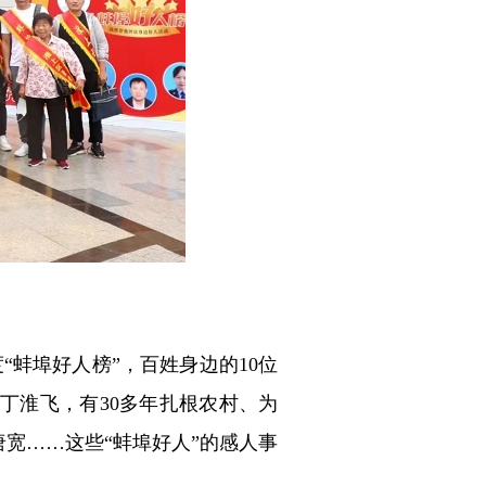
蚌埠好人榜”，百姓身边的10位
丁淮飞，有30多年扎根农村、为
唐宽……这些“蚌埠好人”的感人事