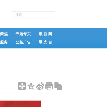
聚焦
专题专页
暖 新 闻
服务
公益广告
曝 光 台