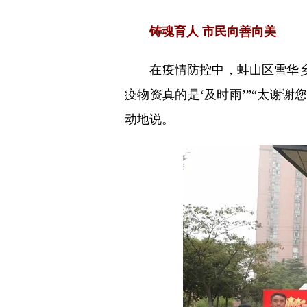
铸魂育人 市民向善向美
在疫情防控中，蚌山区雪华乡施
疫物资真的是‘及时雨’”“太谢
动地说。