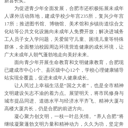
新县长奖。
为促进青少年全面发展，合肥市还积极拓展未成年
人课外活动阵地，建成学校少年宫235所，复兴少年宫
17所；推进图书馆、博物馆、美术馆和乡镇街道综合文
化站等公共文化设施向未成年人免费开放；解决进城务
工人员子女入学问题，关爱留守儿童、困境儿童等特殊
群体，全面整治校园周边环境营造健康的成长环境，让
广大未成年人朝气蓬勃地走向美好未来。
面向青少年开展生命教育和文明健康教育，合肥现
已建成市中心1个、县区级中心12个，学校心理健康辅导
站实现全覆盖，促进未成年人健康成长。
让人民过上幸福生活是“国之大者”，也是全市精神
文明建设矢志不渝的着力点。展望明天，将市民修身与
城市提品同进、道德水平与经济水平齐飞、精神大厦与
高楼大厦共长，仍是合肥的前进方向。
凝心聚力创文明，一枝一叶总关情。“养人合肥”将
继续凝聚蓬勃文明力量和精神动力，久久为功，坚定奔