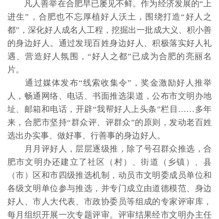
凡人善举在合肥早已屡见不鲜。作为经济发展的“上
进生”，合肥也不忘厚植好人沃土，围绕打造“好人之
都”，深化好人成名人工程，挖掘出一批成大义、积小善
的身边好人。通过发现百姓身边好人、积极落实好人礼
遇、营造好人氛围，“好人之都”已成为合肥的亮丽名
片。
通过媒体发布“线索收集令”，奖金激励好人推举
人，畅通网络、电话、书面推选渠道，公布市文明办地
址、邮箱和电话，开辟“我帮好人上头条”栏目……多年
来，合肥市坚持“群众评、评群众”的原则，发动老百姓
选出办实事、做好事、行善事的身边好人。
月月评好人，层层逐级推，除了号召群众推选，合
肥市文明办还建立了社区（村）、街道（乡镇）、县
（市）区和市四级推选机制，动员市文明委成员单位和
各级文明单位参与推选，并专门成立由道德模范、身边
好人、市人大代表、市政协委员等组成的专家评审库，
每月组织开展一次专题评审。评审结果经市文明办主任