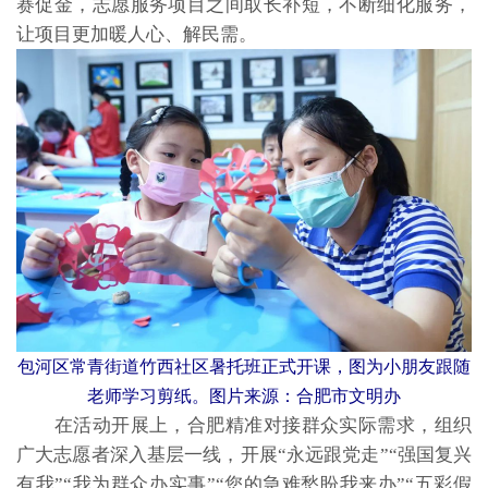
赛促金，志愿服务项目之间取长补短，不断细化服务，
让项目更加暖人心、解民需。
包河区常青街道竹西社区暑托班正式开课，图为小朋友跟随
老师学习剪纸。图片来源：合肥市文明办
在活动开展上，合肥精准对接群众实际需求，组织
广大志愿者深入基层一线，开展“永远跟党走”“强国复兴
有我”“我为群众办实事”“您的急难愁盼我来办”“五彩假