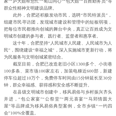
家”“庐大姐帮您忙”“蜀山同心”“包大姐”“百姓勤务员”等
群众性精神文明建设品牌。
此外，合肥还积极发动市民，选聘“市民特派员”，
组建市民寻访团，发现城市建设和管理中的短板弱项，
把每位市民都推向创城的舞台中央，真正让百姓成为文
明城市创建的参与者、践行者、监督者和惠享者。
这十年，合肥坚持“人民城市人民建、人民城市为人
民”，围绕建设“幸福之城”，深入实施城市更新行动，将
为民服务与文明创城紧密结合。
截至目前，合肥已改造老旧小区1300多个、小街巷
100多条、菜市场100家左右，加装电梯近600部，新建
停车位超过10万个，免费停车时间由15分钟延长至30分
钟，群众幸福感、获得感和安全感不断提升。
在县级文明城市创建中，移风易俗与乡村振兴齐头
并进，“包公家宴”“公祭堂”“两元喜宴”“马郢情圆大
屋”等品牌成为移风易俗典型案例，全市乡镇“一约四
会”100%全覆盖。