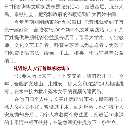
日”托管班等文明实践志愿服务活动，走进基层、服务人
民、奉献社会，把党和政府的温暖送到广大百姓中间。
今年暑期刚刚结束的“五彩假日”托管班就受到了市
民一致好评。合肥依托100个新时代文明实践站（所）为
百姓提供暑期托管公益服务项目，引导大学生、专业教
师、文化文艺工作者、科普专家等成为志愿者，为孩子
们免费提供书法、绘画、手工、棋类、作业辅导等公益
项目。
礼遇好人 义行善举感动城市
“只要人救上来了，平平安安的，我们都开心。”今
年，合肥的文建山、束维安、徐大义和沈宏福4人相继跳
河，在水中接力救出落水女子的视频传遍网络。
在他们四个人中，文建山因出过车祸，腰部有伤；
徐大义心脏不好，曾做过手术。面对呼救，他们将个人
安危抛却身后，四个人靠着两个救生圈，扎进近10米深
的丰乐河中相互扶持，在湍急河流中挽救下一条生命。