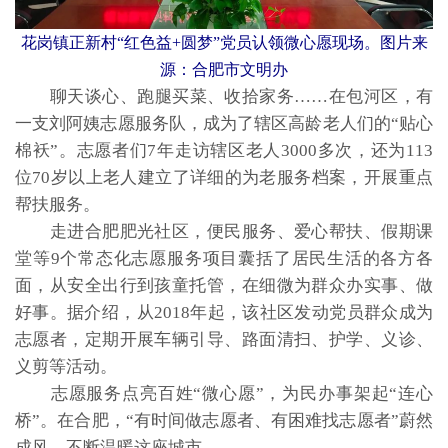
花岗镇正新村“红色益+圆梦”党员认领微心愿现场。图片来
源：合肥市文明办
聊天谈心、跑腿买菜、收拾家务……在包河区，有
一支刘阿姨志愿服务队，成为了辖区高龄老人们的“贴心
棉袄”。志愿者们7年走访辖区老人3000多次，还为113
位70岁以上老人建立了详细的为老服务档案，开展重点
帮扶服务。
走进合肥肥光社区，便民服务、爱心帮扶、假期课
堂等9个常态化志愿服务项目囊括了居民生活的各方各
面，从安全出行到孩童托管，在细微为群众办实事、做
好事。据介绍，从2018年起，该社区发动党员群众成为
志愿者，定期开展车辆引导、路面清扫、护学、义诊、
义剪等活动。
志愿服务点亮百姓“微心愿”，为民办事架起“连心
桥”。在合肥，“有时间做志愿者、有困难找志愿者”蔚然
成风，不断温暖这座城市。