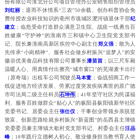
份有限公司淮北分公司项目管理办公室销售组织管理员
；退而不休情系“三农”50余载、创办科普协会免
刘红丽
费传授农业科技知识的亳州市谯城区淝河镇退休干部
纪
；临危受命打造群众满意卫生院、战疫一线勇当百
建立
姓健康“守护神”的淮南市三和镇中心卫生院党支部书
记、院长兼淮南高新区疾控中心副主任
；敢为人
郑义强
先传承“小岗精神”、服务社会做乡村振兴“追梦人”的安
徽谷优美食品科技有限公司董事长
；以三尺车厢
潘苗苗
温暖人心、用真情付出擦亮“城市窗口”的芜湖麦卡出行
（原奇瑞）出租车公司驾驶员
；奋战招商工作一
马本萱
线促进地方经济发展、劳累过度突发疾病离世的原广德
市司法局二级主任科员
；41年坚守社区为民谋福
石坤伟
利、服务百姓做群众“贴心人”的枞阳县枞阳镇新华社区
党委书记、居委会主任
；干事创业带领乡亲脱贫
张仕仪
致富、创新思路绘就乡村振兴“新蓝图”的岳西县主簿镇
党委委员兼主簿镇大歇村党支部书记、村委会主任
汪品
；18年践行立德树人初心、敬业修身担当教书育人使
峰