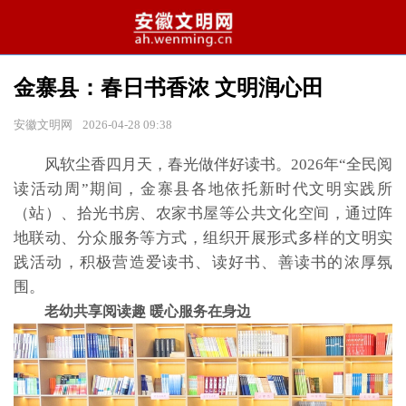
金寨县：春日书香浓 文明润心田
安徽文明网
2026-04-28 09:38
风软尘香四月天，春光做伴好读书。2026年“全民阅
读活动周”期间，金寨县各地依托新时代文明实践所
（站）、拾光书房、农家书屋等公共文化空间，通过阵
地联动、分众服务等方式，组织开展形式多样的文明实
践活动，积极营造爱读书、读好书、善读书的浓厚氛
围。
老幼共享阅读趣 暖心服务在身边