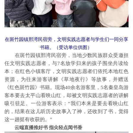
在斑竹园镇邢湾民宿旁，文明实践志愿者与学生们一同分享
书籍。（受访单位供图）
在斑竹园镇邢湾民宿旁，当地少数民族群众受邀担
任文明实践志愿者，与7名放学归来的孩子围坐共读绘
本；在红色小镇客厅，文明实践志愿者们依托本地红色
资源，为往来游客讲解《草地夜行》等故事，并赠送
《红色斑竹园》书籍。现场40余名游客里，5名秦皇岛游
客本要去太平山看映山红，却被文明实践志愿者的讲解
吸引驻足。一位游客表示：“我们本来是要去看映山红
的，结果在这儿听历史故事入了神，还收到了书，觉得
这一趟挺有收获的。”
云端直播推好书
指尖轻点闻书香