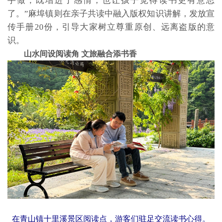
手做，既增进了感情，也让孩子觉得读书更有意思
了。”麻埠镇则在亲子共读中融入版权知识讲解，发放宣
传手册20份，引导大家树立尊重原创、远离盗版的意
识。
山水间设阅读角 文旅融合添书香
在青山镇十里溪景区阅读点，游客们驻足交流读书心得。