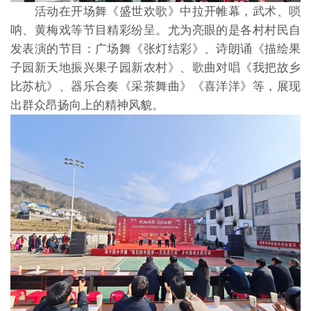
活动在开场舞《盛世欢歌》中拉开帷幕，武术、唢
呐、黄梅戏等节目精彩纷呈。尤为亮眼的是各村村民自
发表演的节目：广场舞《张灯结彩》、诗朗诵《描绘果
子园新天地振兴果子园新农村》、歌曲对唱《我把故乡
比苏杭》、器乐合奏《采茶舞曲》《喜洋洋》等，展现
出群众昂扬向上的精神风貌。