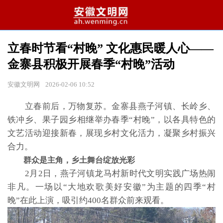
立春时节看“村晚” 文化惠民暖人心——
金寨县积极开展春季“村晚”活动
安徽文明网
2026-02-06 10:52
立春前后，万物复苏。金寨县燕子河镇、长岭乡、
铁冲乡、果子园乡相继举办春季“村晚”，以各具特色的
文艺活动迎接新春，展现乡村文化活力，凝聚乡村振兴
合力。
群众是主角，乡土舞台绽放光彩
2月2日，燕子河镇龙马村新时代文明实践广场热闹
非凡。一场以“大地欢歌美好安徽”为主题的四季“村
晚”在此上演，吸引约400名群众前来观看。