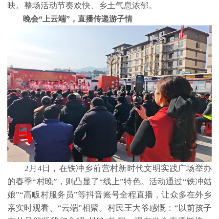
映。整场活动节奏欢快、乡土气息浓郁。
晚会“上云端”，直播传递游子情
2月4日，在铁冲乡前营村新时代文明实践广场举办
的春季“村晚”，则凸显了“线上”特色。活动通过“铁冲姑
娘”“高畈村服务员”等抖音账号全程直播，让众多在外乡
亲实时观看、“云端”相聚。村民王大爷感慨：“以前孩子