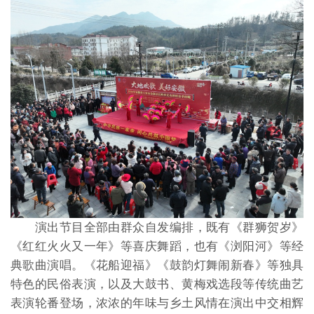
演出节目全部由群众自发编排，既有《群狮贺岁》
《红红火火又一年》等喜庆舞蹈，也有《浏阳河》等经
典歌曲演唱。《花船迎福》《鼓韵灯舞闹新春》等独具
特色的民俗表演，以及大鼓书、黄梅戏选段等传统曲艺
表演轮番登场，浓浓的年味与乡土风情在演出中交相辉