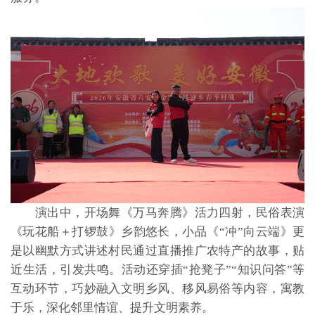
演出中，开场舞《万马奔腾》活力四射，民俗表演
《玩花船＋打锣鼓》乡韵悠长，小品《“冲”向云端》更
是以幽默方式讲述村民通过直播推广农特产的故事，贴
近生活，引发共鸣。活动还穿插“抢凳子”“知识问答”等
互动环节，巧妙融入文明乡风、移风易俗等内容，寓教
于乐，深化邻里情谊、提升文明素养。