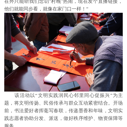
在外只能听我们念叨‘村晚’热闹，现在发个直播链接，
他们就能同步看，就像在家门口一样！”
该活动以“文明实践润民心邻里同心促振兴”为主
题，将文明传扬、民俗传承与群众互动紧密结合。开场
前，书法爱好者挥毫写春联，传递墨香和年味，文明实
践志愿者协助分发、派送，做好秩序维护、物资保障等
服务。