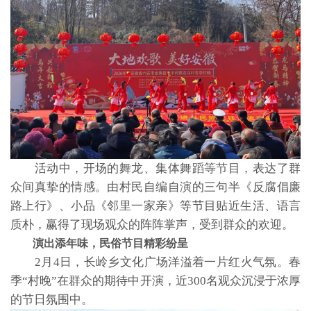
活动中，开场的舞龙、集体舞蹈等节目，表达了群
众间真挚的情感。由村民自编自演的三句半《反腐倡廉
路上行》、小品《邻里一家亲》等节目贴近生活、语言
质朴，赢得了现场观众的阵阵掌声，受到群众的欢迎。
演出添年味，民俗节目精彩纷呈
2月4日，长岭乡文化广场洋溢着一片红火气氛。春
季“村晚”在群众的期待中开演，近300名观众沉浸于浓厚
的节日氛围中。